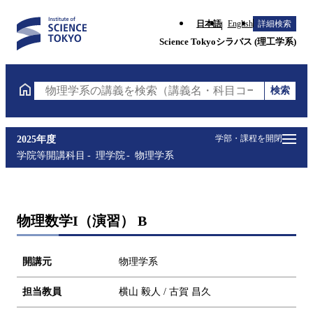
日本語
English
詳細検索
Science Tokyoシラバス (理工学系)
検索
物理学系の講義を検索（講義名・科目コード・担当教
学部・課程を開閉
2025年度
学院等開講科目
理学院
物理学系
物理数学I（演習） B
開講元
物理学系
担当教員
横山 毅人 / 古賀 昌久