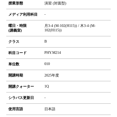
授業形態
演習 (対面型)
-
メディア利用科目
曜日・時限
月3-4 (M-102(H115)) / 木3-4 (M-
102(H115))
(講義室)
B
クラス
PHY.M214
科目コード
0
1
0
単位数
開講時期
2025年度
1Q
開講クォーター
-
シラバス更新日
使用言語
日本語