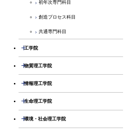
初年次専門科目
創造プロセス科目
共通専門科目
開閉
工学院
機械系
開閉
物質理工学院
システム制御系
材料系
開閉
情報理工学院
電気電子系
応用化学系
数理・計算科学系
開閉
生命理工学院
情報通信系
初年次専門科目
情報工学系
生命理工学系
開閉
環境・社会理工学院
経営工学系
創造プロセス科目
初年次専門科目