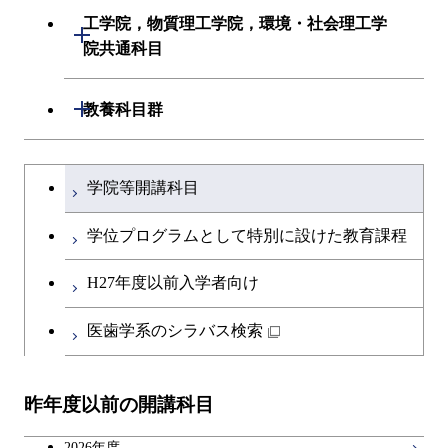
初年次専門科目
建築学系
工学院，物質理工学院，環境・社会理工学
初年次専門科目
開閉
共通専門科目
創造プロセス科目
院共通科目
創造プロセス科目
土木・環境工学系
創造プロセス科目
共通専門科目
工学院，物質理工学院，環境・社会
開閉
共通専門科目
教養科目群
融合理工学系
共通専門科目
理工学院共通科目
文系教養科目
学士課程を切り替える
初年次専門科目
学院等開講科目
英語科目
創造プロセス科目
学位プログラムとして特別に設けた教育課程
第二外国語科目
共通専門科目
H27年度以前入学者向け
日本語・日本文化科目
医歯学系のシラバス検索
教職科目
昨年度以前の開講科目
アントレプレナーシップ科目
2026年度