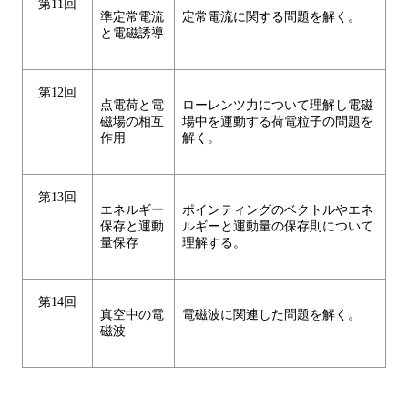
第11回
準定常電流
定常電流に関する問題を解く。
と電磁誘導
第12回
点電荷と電
ローレンツ力について理解し電磁
磁場の相互
場中を運動する荷電粒子の問題を
作用
解く。
第13回
エネルギー
ポインティングのベクトルやエネ
保存と運動
ルギーと運動量の保存則について
量保存
理解する。
第14回
真空中の電
電磁波に関連した問題を解く。
磁波