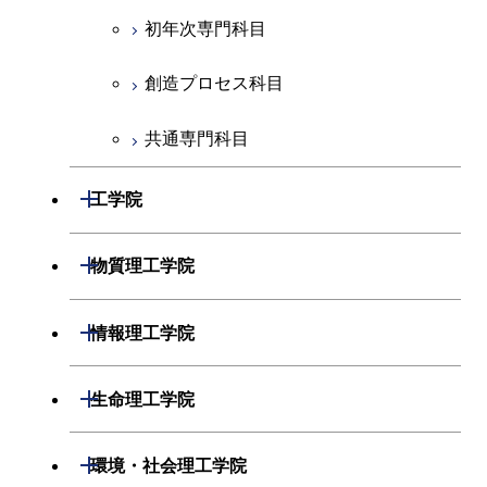
初年次専門科目
創造プロセス科目
共通専門科目
開閉
工学院
機械系
開閉
物質理工学院
システム制御系
材料系
開閉
情報理工学院
電気電子系
応用化学系
数理・計算科学系
開閉
生命理工学院
情報通信系
初年次専門科目
情報工学系
生命理工学系
開閉
環境・社会理工学院
経営工学系