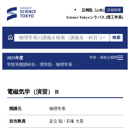
日本語
English
詳細検索
Science Tokyoシラバス (理工学系)
検索
物理学系の講義を検索（講義名・科目コード・担当教
学部・課程を開閉
2025年度
学院等開講科目
理学院
物理学系
電磁気学（演習） B
開講元
物理学系
担当教員
足立 聡 / 石塚 大晃