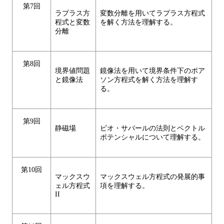
第7回
ラプラス方
変数分離を用いてラプラス方程式
程式と変数
を解く方法を理解する。
分離
第8回
境界値問題
鏡像法を用いて境界条件下のポア
と鏡像法
ソン方程式を解く方法を理解す
る。
第9回
静磁場
ビオ・サバールの法則とベクトル
ポテンシャルについて理解する。
第10回
マックスウ
マックスウェル方程式の発展的事
ェル方程式
項を理解する。
II