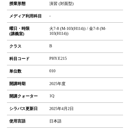
授業形態
演習 (対面型)
-
メディア利用科目
曜日・時限
火7-8 (M-103(H114)) / 金7-8 (M-
103(H114))
(講義室)
B
クラス
PHY.E215
科目コード
0
1
0
単位数
開講時期
2025年度
1Q
開講クォーター
シラバス更新日
2025年4月2日
使用言語
日本語