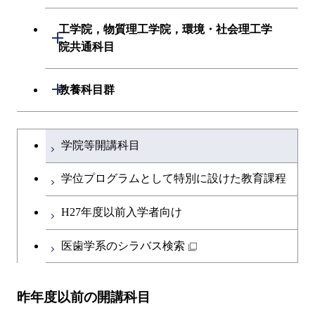
創造プロセス科目
初年次専門科目
初年次専門科目
建築学系
工学院，物質理工学院，環境・社会理工学
初年次専門科目
開閉
共通専門科目
創造プロセス科目
院共通科目
創造プロセス科目
土木・環境工学系
創造プロセス科目
共通専門科目
工学院，物質理工学院，環境・社会
開閉
共通専門科目
教養科目群
融合理工学系
共通専門科目
理工学院共通科目
文系教養科目
学士課程を切り替える
初年次専門科目
学院等開講科目
英語科目
創造プロセス科目
学位プログラムとして特別に設けた教育課程
第二外国語科目
共通専門科目
H27年度以前入学者向け
日本語・日本文化科目
医歯学系のシラバス検索
教職科目
昨年度以前の開講科目
アントレプレナーシップ科目