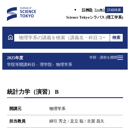
日本語
English
詳細検索
Science Tokyoシラバス (理工学系)
検索
物理学系の講義を検索（講義名・科目コード・担当教
学部・課程を開閉
2025年度
学院等開講科目
理学院
物理学系
統計力学（演習） B
開講元
物理学系
担当教員
綿引 芳之 / 足立 聡 / 古賀 昌久