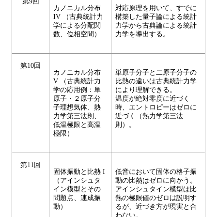
第9回
カノニカル分布
対応原理を用いて、すでに
IV （古典統計力
構築した量子論による統計
学による分配関
力学から古典論による統計
数、位相空間）
力学を導出する。
第10回
カノニカル分布
単原子分子と二原子分子の
V （古典統計力
比熱の違いは古典統計力学
学の応用例：単
により理解できる。
原子・２原子分
温度が絶対零度に近づく
子理想気体、熱
時、エントロピーはゼロに
力学第三法則、
近づく（熱力学第三法
低温極限と高温
則）。
極限）
第11回
固体振動と比熱 I
低音において固体の格子振
（アインシュタ
動の比熱はゼロに向かう。
イン模型とその
アインシュタイン模型は比
問題点、連成振
熱の極限値のゼロは説明す
動）
るが、近づき方が現実と合
わない。