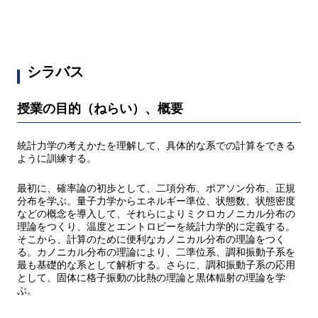
シラバス
授業の目的（ねらい）、概要
統計力学の考えかたを理解して、具体的な系での計算をできる
ように訓練する。
最初に、確率論の初歩として、二項分布、ポアソン分布、正規
分布を学ぶ。量子力学からエネルギー準位、状態数、状態密度
などの概念を導入して、それらによりミクロカノニカル分布の
理論をつくり、温度とエントロピーを統計力学的に定義する。
そこから、計算のために便利なカノニカル分布の理論をつく
る。カノニカル分布の理論により、二準位系、調和振動子系を
最も基礎的な系として解析する。さらに、調和振動子系の応用
として、固体に格子振動の比熱の理論と黒体輻射の理論を学
ぶ。