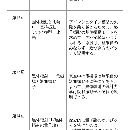
第12回
固体振動と比熱
アインシュタイン模型の欠
II （基準振動、
陥を乗り越えるために、格
デバイ模型、比
子振動の基準振動モードを
熱）
求めて、デバイ模型がつく
られる。今度は、極限値の
みならず、近づき方もバッ
チリ説明する。
第13回
黒体輻射 I （電磁
真空中の電磁場は無限個の
場と調和振動
調和振動子に等価である。
子）
よって、黒体輻射の統計力
学は調和振動子のそれで説
明できる。
第14回
黒体輻射 II (黒体
歴史的に量子論のかいびゃ
輻射の量子論）
くを告げたのは、