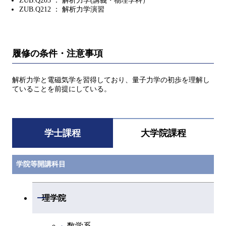
ZUB.Q203 ： 解析力学(講義・物理学科）
ZUB.Q212 ： 解析力学演習
履修の条件・注意事項
解析力学と電磁気学を習得しており、量子力学の初歩を理解し
ていることを前提にしている。
学士課程
大学院課程
学院等開講科目
開閉
理学院
数学系