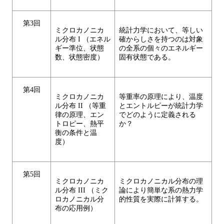
第3回
ミクロカノニカ
統計力学において、等しい
ル分布 I （エネル
確からしさを持つのは対象
ギー準位、状態
の全系の個々のエネルギー
数、状態密度）
固有状態である。
第4回
ミクロカノニカ
等重率の原理により、温度
ル分布 II （等重
とエントルピーが統計力学
律の原理、エン
でどのように定義される
トロピー、熱平
か？
衡の条件と温
度）
第5回
ミクロカノニカ
ミクロカノニカル分布の理
ル分布 III （ミク
論により簡単な系の熱力学
ロカノニカル分
的性質を実際に計算する。
布の応用例）