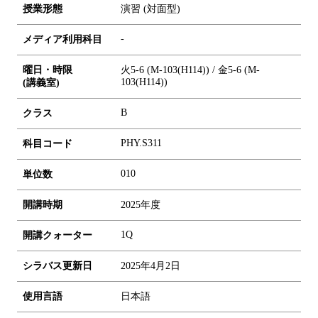
授業形態
演習 (対面型)
-
メディア利用科目
曜日・時限
火5-6 (M-103(H114)) / 金5-6 (M-
103(H114))
(講義室)
B
クラス
PHY.S311
科目コード
0
1
0
単位数
開講時期
2025年度
1Q
開講クォーター
シラバス更新日
2025年4月2日
使用言語
日本語