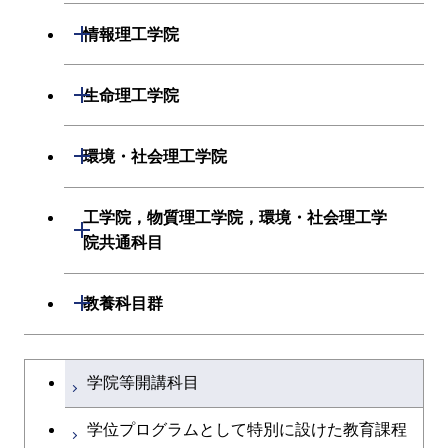
システム制御系
材料系
開閉
情報理工学院
電気電子系
応用化学系
数理・計算科学系
開閉
生命理工学院
情報通信系
初年次専門科目
情報工学系
生命理工学系
開閉
環境・社会理工学院
経営工学系
創造プロセス科目
初年次専門科目
初年次専門科目
建築学系
工学院，物質理工学院，環境・社会理工学
初年次専門科目
開閉
共通専門科目
創造プロセス科目
院共通科目
創造プロセス科目
土木・環境工学系
創造プロセス科目
共通専門科目
工学院，物質理工学院，環境・社会
開閉
共通専門科目
教養科目群
融合理工学系
共通専門科目
理工学院共通科目
文系教養科目
学士課程を切り替える
初年次専門科目
学院等開講科目
英語科目
創造プロセス科目
学位プログラムとして特別に設けた教育課程