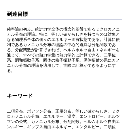
到達目標
確率論の初歩。統計力学全体の概念的基盤であるミクロカノニ
カル分布の理論。特に、等しい確からしさを持つものは対象と
なる物理系全体の個々のエネルギー固有状態である。計算に便
利であるカノニカル分布の理論の中心的道具は分配関数であ
る。分配関数が計算できれば、ヘルムホルツ自由エネルギーを
通じて、すべての熱力学量は熱力学的に計算できる。二準位
系、調和振動子系、固体の格子振動子系、黒体輻射の系にカノ
ニカル分布の理論を適用して、実際に計算ができるようにす
る。
キーワード
二項分布、ポアソン分布、正規分布。等しい確からしさ。ミク
ロカノニカル分布、エネルギー、温度、エントロピー、ボルツ
マンの公式。カノニカル分布、分配関数。ヘルムホルツ自由エ
ンルギー、ギッブス自由エネルギー、エンタルピー。二順位