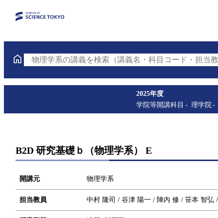
物理学系の講義を検索（講義名・科目コード・担当教
2025年度
学院等開講科目
理学院
B2D 研究基礎ｂ（物理学系） E
開講元
物理学系
担当教員
中村 隆司 / 谷津 陽一 / 陣内 修 / 笹本 智弘 /