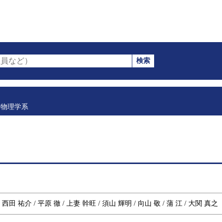
検索
員など）
物理学系
 西田 祐介 / 平原 徹 / 上妻 幹旺 / 須山 輝明 / 向山 敬 / 蒲 江 / 大関 真之