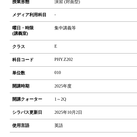
授業形態
演習 (対面型)
-
メディア利用科目
曜日・時限
集中講義等
(講義室)
E
クラス
PHY.Z202
科目コード
0
1
0
単位数
開講時期
2025年度
開講クォーター
1～2Q
シラバス更新日
2025年10月2日
使用言語
英語