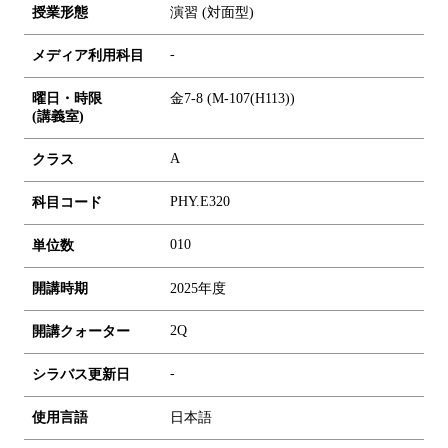
授業形態
演習 (対面型)
-
メディア利用科目
曜日・時限
金7-8 (M-107(H113))
(講義室)
A
クラス
PHY.E320
科目コード
0
1
0
単位数
開講時期
2025年度
2Q
開講クォーター
-
シラバス更新日
使用言語
日本語