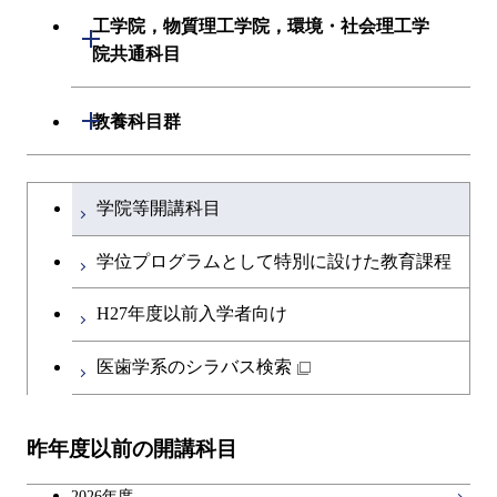
初年次専門科目
建築学系
工学院，物質理工学院，環境・社会理工学
初年次専門科目
開閉
共通専門科目
創造プロセス科目
院共通科目
創造プロセス科目
土木・環境工学系
創造プロセス科目
共通専門科目
工学院，物質理工学院，環境・社会
開閉
共通専門科目
教養科目群
融合理工学系
共通専門科目
理工学院共通科目
文系教養科目
学士課程を切り替える
初年次専門科目
学院等開講科目
英語科目
創造プロセス科目
学位プログラムとして特別に設けた教育課程
第二外国語科目
共通専門科目
H27年度以前入学者向け
日本語・日本文化科目
医歯学系のシラバス検索
教職科目
昨年度以前の開講科目
アントレプレナーシップ科目
2026年度