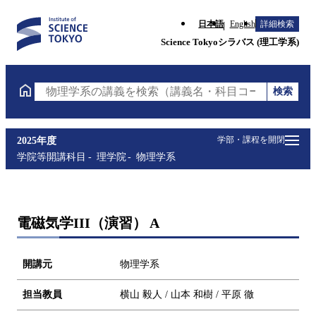
日本語
English
詳細検索
Science Tokyoシラバス (理工学系)
検索
物理学系の講義を検索（講義名・科目コード・担当教
学部・課程を開閉
2025年度
学院等開講科目
理学院
物理学系
電磁気学III（演習） A
開講元
物理学系
担当教員
横山 毅人 / 山本 和樹 / 平原 徹