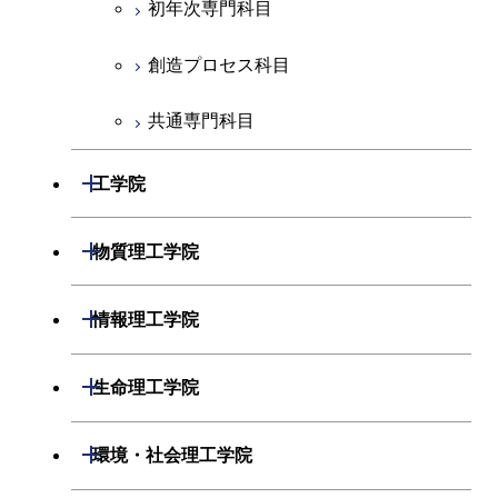
初年次専門科目
創造プロセス科目
共通専門科目
開閉
工学院
機械系
開閉
物質理工学院
システム制御系
材料系
開閉
情報理工学院
電気電子系
応用化学系
数理・計算科学系
開閉
生命理工学院
情報通信系
初年次専門科目
情報工学系
生命理工学系
開閉
環境・社会理工学院
経営工学系
創造プロセス科目
初年次専門科目