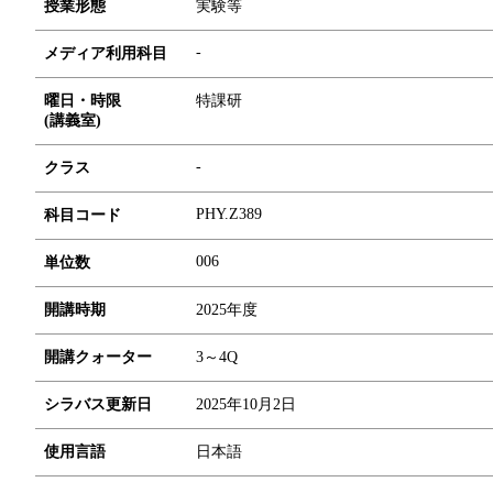
授業形態
実験等
-
メディア利用科目
曜日・時限
特課研
(講義室)
-
クラス
PHY.Z389
科目コード
0
0
6
単位数
開講時期
2025年度
開講クォーター
3～4Q
シラバス更新日
2025年10月2日
使用言語
日本語