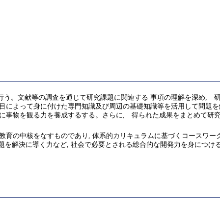
行う。文献等の調査を通じて研究課題に関連する 事項の理解を深め, 
科目によって身に付けた専門知識及び周辺の基礎知識等を活用して問題を
的に事物を観る力を養成するする。さらに, 得られた成果をまとめて研
教育の中核をなすものであり, 体系的カリキュラムに基づくコースワー
の問題を解決に導く力など, 社会で必要とされる総合的な開発力を身につけ