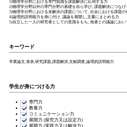
1)物理学分野における専門知識を課題解決に応用する力
2)物理学分野以外の専門分野の基礎を自ら学び, 課題解決につなげ
3)物理学分野における未解決の課題について, 社会における課題の
4)論理的説明能力を身に付け, 議論を展開し,文書にまとめる力
5)自立した一人の研究者としての意識をもち, 他者との議論にお
キーワード
卒業論文,発表,研究課題,課題解決,文献調査,論理的説明能力
学生が身につける力
専門力
教養力
コミュニケーション力
展開力 (探究力又は設定力)
展開力 (実践力又は解決力)