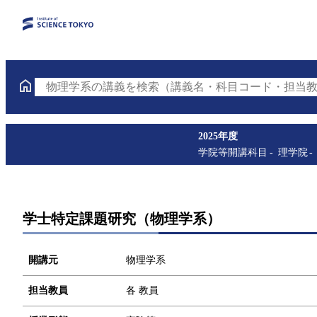
物理学系の講義を検索（講義名・科目コード・担当教
2025年度
学院等開講科目
理学院
学士特定課題研究（物理学系）
開講元
物理学系
担当教員
各 教員