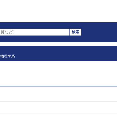
検索
員など）
物理学系