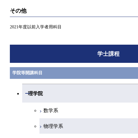
その他
2021年度以前入学者用科目
学士課程
学院等開講科目
開閉
理学院
数学系
物理学系