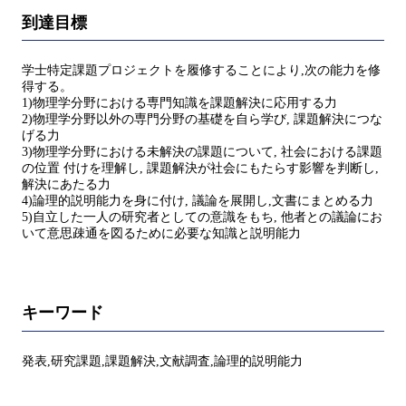
到達目標
学士特定課題プロジェクトを履修することにより,次の能力を修
得する。
1)物理学分野における専門知識を課題解決に応用する力
2)物理学分野以外の専門分野の基礎を自ら学び, 課題解決につな
げる力
3)物理学分野における未解決の課題について, 社会における課題
の位置 付けを理解し, 課題解決が社会にもたらす影響を判断し,
解決にあたる力
4)論理的説明能力を身に付け, 議論を展開し,文書にまとめる力
5)自立した一人の研究者としての意識をもち, 他者との議論にお
いて意思疎通を図るために必要な知識と説明能力
キーワード
発表,研究課題,課題解決,文献調査,論理的説明能力