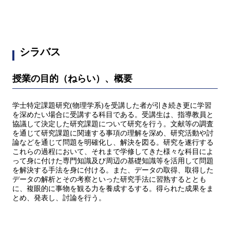
シラバス
授業の目的（ねらい）、概要
学士特定課題研究(物理学系)を受講した者が引き続き更に学習
を深めたい場合に受講する科目である。受講生は、指導教員と
協議して決定した研究課題について研究を行う。文献等の調査
を通じて研究課題に関連する事項の理解を深め、研究活動や討
論などを通じて問題を明確化し、解決を図る。研究を遂行する
これらの過程において、それまで学修してきた様々な科目によ
って身に付けた専門知識及び周辺の基礎知識等を活用して問題
を解決する手法を身に付ける。また、データの取得、取得した
データの解析とその考察といった研究手法に習熟するととも
に、複眼的に事物を観る力を養成するする。得られた成果をま
とめ、発表し、討論を行う。