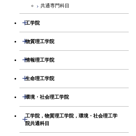
共通専門科目
開閉
工学院
機械系
開閉
物質理工学院
システム制御系
材料系
開閉
情報理工学院
電気電子系
応用化学系
数理・計算科学系
開閉
生命理工学院
情報通信系
初年次専門科目
情報工学系
生命理工学系
開閉
環境・社会理工学院
経営工学系
創造プロセス科目
初年次専門科目
初年次専門科目
建築学系
工学院，物質理工学院，環境・社会理工学
初年次専門科目
開閉
共通専門科目
創造プロセス科目
院共通科目
創造プロセス科目
土木・環境工学系
創造プロセス科目