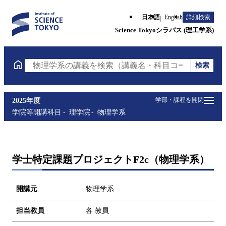
日本語
English
詳細検索
Science Tokyoシラバス (理工学系)
検索
物理学系の講義を検索（講義名・科目コード・担当教
学部・課程を開閉
2025年度
学院等開講科目
理学院
物理学系
学士特定課題プロジェクトF2c（物理学系）
開講元
物理学系
担当教員
各 教員