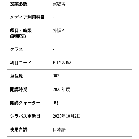
授業形態
実験等
-
メディア利用科目
曜日・時限
特課PJ
(講義室)
-
クラス
PHY.Z392
科目コード
0
0
2
単位数
開講時期
2025年度
3Q
開講クォーター
シラバス更新日
2025年10月2日
使用言語
日本語