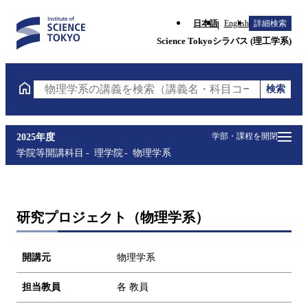
日本語
English
詳細検索
Science Tokyoシラバス (理工学系)
検索
物理学系の講義を検索（講義名・科目コード・担当教
学部・課程を開閉
2025年度
学院等開講科目
理学院
物理学系
研究プロジェクト（物理学系）
開講元
物理学系
担当教員
各 教員