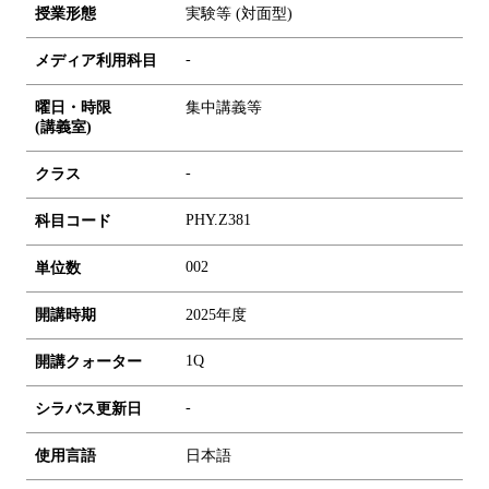
授業形態
実験等 (対面型)
-
メディア利用科目
曜日・時限
集中講義等
(講義室)
-
クラス
PHY.Z381
科目コード
0
0
2
単位数
開講時期
2025年度
1Q
開講クォーター
-
シラバス更新日
使用言語
日本語