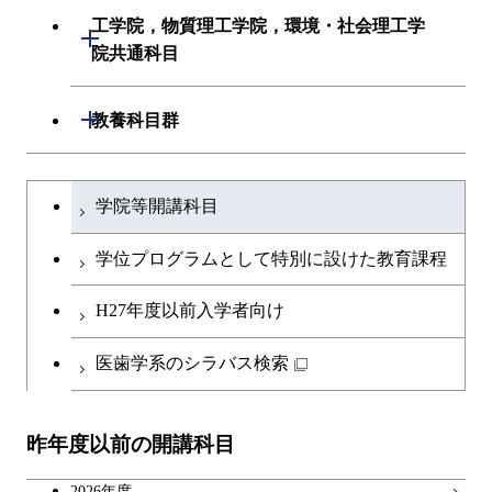
初年次専門科目
建築学系
工学院，物質理工学院，環境・社会理工学
初年次専門科目
開閉
共通専門科目
創造プロセス科目
院共通科目
創造プロセス科目
土木・環境工学系
創造プロセス科目
共通専門科目
工学院，物質理工学院，環境・社会
開閉
共通専門科目
教養科目群
融合理工学系
共通専門科目
理工学院共通科目
文系教養科目
学士課程を切り替える
初年次専門科目
学院等開講科目
英語科目
創造プロセス科目
学位プログラムとして特別に設けた教育課程
第二外国語科目
共通専門科目
H27年度以前入学者向け
日本語・日本文化科目
医歯学系のシラバス検索
教職科目
昨年度以前の開講科目
アントレプレナーシップ科目
2026年度