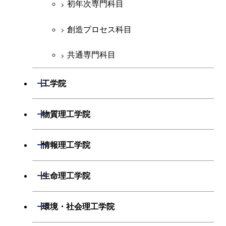
初年次専門科目
創造プロセス科目
共通専門科目
開閉
工学院
機械系
開閉
物質理工学院
システム制御系
材料系
開閉
情報理工学院
電気電子系
応用化学系
数理・計算科学系
開閉
生命理工学院
情報通信系
初年次専門科目
情報工学系
生命理工学系
開閉
環境・社会理工学院
経営工学系
創造プロセス科目
初年次専門科目