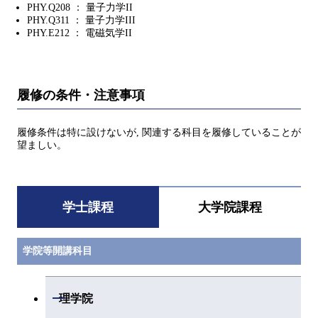
PHY.Q208 ： 量子力学II
PHY.Q311 ： 量子力学III
PHY.E212 ： 電磁気学II
履修の条件・注意事項
履修条件は特に設けないが, 関連する科目を履修していることが
望ましい。
学士課程
大学院課程
学院等開講科目
開閉
理学院