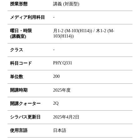
授業形態
講義 (対面型)
-
メディア利用科目
曜日・時限
月1-2 (M-103(H114)) / 木1-2 (M-
103(H114))
(講義室)
-
クラス
PHY.Q331
科目コード
2
0
0
単位数
開講時期
2025年度
2Q
開講クォーター
シラバス更新日
2025年4月2日
使用言語
日本語