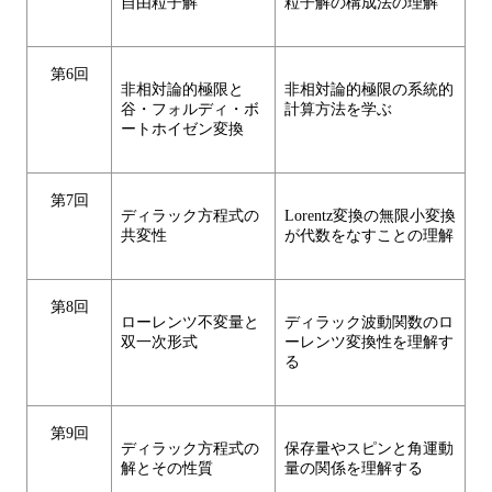
自由粒子解
粒子解の構成法の理解
第6回
非相対論的極限と
非相対論的極限の系統的
谷・フォルディ・ボ
計算方法を学ぶ
ートホイゼン変換
第7回
ディラック方程式の
Lorentz変換の無限小変換
共変性
が代数をなすことの理解
第8回
ローレンツ不変量と
ディラック波動関数のロ
双一次形式
ーレンツ変換性を理解す
る
第9回
ディラック方程式の
保存量やスピンと角運動
解とその性質
量の関係を理解する