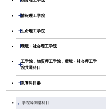
物質理工学院
システム制御系
材料系
開閉
情報理工学院
電気電子系
応用化学系
数理・計算科学系
開閉
生命理工学院
情報通信系
初年次専門科目
情報工学系
生命理工学系
開閉
環境・社会理工学院
経営工学系
創造プロセス科目
初年次専門科目
初年次専門科目
建築学系
工学院，物質理工学院，環境・社会理工学
初年次専門科目
開閉
共通専門科目
創造プロセス科目
院共通科目
創造プロセス科目
土木・環境工学系
創造プロセス科目
共通専門科目
工学院，物質理工学院，環境・社会
開閉
共通専門科目
教養科目群
融合理工学系
共通専門科目
理工学院共通科目
文系教養科目
学士課程を切り替える
初年次専門科目
学院等開講科目
英語科目
創造プロセス科目