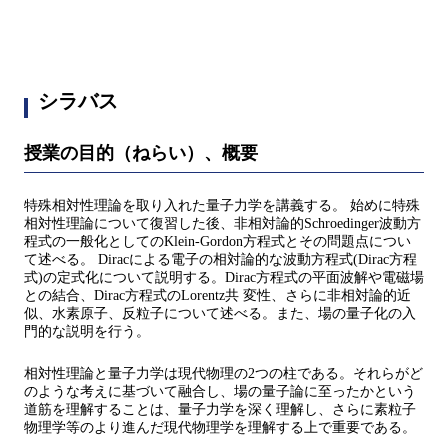
シラバス
授業の目的（ねらい）、概要
特殊相対性理論を取り入れた量子力学を講義する。 始めに特殊
相対性理論について復習した後、非相対論的Schroedinger波動方
程式の一般化としてのKlein-Gordon方程式とその問題点につい
て述べる。 Diracによる電子の相対論的な波動方程式(Dirac方程
式)の定式化について説明する。Dirac方程式の平面波解や電磁場
との結合、Dirac方程式のLorentz共 変性、さらに非相対論的近
似、水素原子、反粒子について述べる。また、場の量子化の入
門的な説明を行う。
相対性理論と量子力学は現代物理の2つの柱である。それらがど
のような考えに基づいて融合し、場の量子論に至ったかという
道筋を理解することは、量子力学を深く理解し、さらに素粒子
物理学等のより進んだ現代物理学を理解する上で重要である。