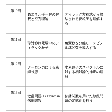
第10回
負エネルギー解の解
ディラック方程式から帰
釈と空孔理論
結される反粒子を理解す
る
第11回
球対称静電場中のデ
角変数を分離し、スピノ
ィラック粒子
ル球関数を導入する
第12回
クーロン力による束
水素原子のスペクトルに
縛状態
対する相対論的補正の理
解
第13回
散乱問題(1) Feynman
伝播関数を用いた散乱問
伝播関数
題の定式化を行う