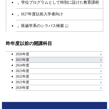
学位プログラムとして特別に設けた教育課程
第二外国語科目
共通専門科目
H27年度以前入学者向け
日本語・日本文化科目
医歯学系のシラバス検索
教職科目
昨年度以前の開講科目
アントレプレナーシップ科目
2026年度
広域教養科目
2025年度
2024年度
2023年度
理工系教養科目
2022年度
2021年度
2020年度