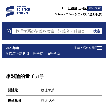
日本語
English
詳細検索
Science Tokyoシラバス (理工学系)
検索
物理学系の講義を検索（講義名・科目コード・担当教
学部・課程を開閉
2025年度
学院等開講科目
理学院
物理学系
相対論的量子力学
開講元
物理学系
担当教員
慈道 大介