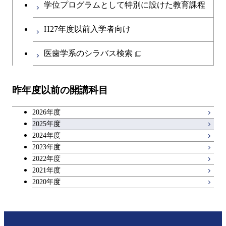
学位プログラムとして特別に設けた教育課程
第二外国語科目
共通専門科目
H27年度以前入学者向け
日本語・日本文化科目
医歯学系のシラバス検索
教職科目
昨年度以前の開講科目
アントレプレナーシップ科目
2026年度
広域教養科目
2025年度
2024年度
2023年度
理工系教養科目
2022年度
2021年度
2020年度