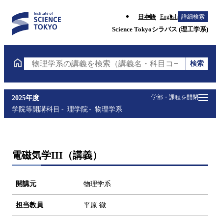
日本語
English
詳細検索
Science Tokyoシラバス (理工学系)
検索
物理学系の講義を検索（講義名・科目コード・担当教
学部・課程を開閉
2025年度
学院等開講科目
理学院
物理学系
電磁気学III（講義）
開講元
物理学系
担当教員
平原 徹