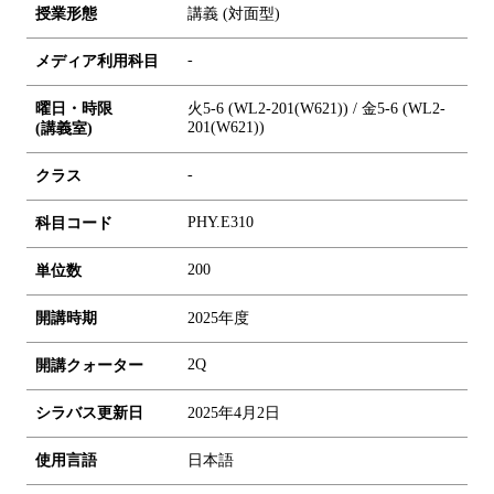
授業形態
講義 (対面型)
-
メディア利用科目
曜日・時限
火5-6 (WL2-201(W621)) / 金5-6 (WL2-
201(W621))
(講義室)
-
クラス
PHY.E310
科目コード
2
0
0
単位数
開講時期
2025年度
2Q
開講クォーター
シラバス更新日
2025年4月2日
使用言語
日本語