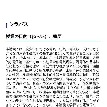
シラバス
授業の目的（ねらい）、概要
本講義では、物質中における電気・磁気・電磁波に関わるさま
ざまな現象を電磁気学の基本法則によって理解することを目的
とする。具体的には、導体における静電誘導と静電遮蔽、古典
的な電子論に基づくホール効果や熱電気現象、誘電体の基本法
則に基づく分極の理解、常誘電体や強誘電体などの性質、磁性
体の基本法則に基づく磁化現象の理解、常磁性体や強磁性体な
どの性質、反磁性物質の基本的性質と超電導物質の特性、物質
中のマクスウェル方程式と変動電磁場・電磁波、などの内容に
ついて講義する。各単元で関連する問題を提供し、学習効果を
高める。 身の回りの自然現象を理解するためにも、最先端技
術の向上のためにも、物理学の知識は極めて重要である。本講
義で物質中の電磁気学を学習することにより、電気・磁気・光
などの身近にみられる物理現象を、より深く理解することがで
きるようになるだろう。さらに、本講義で学習する電気的性