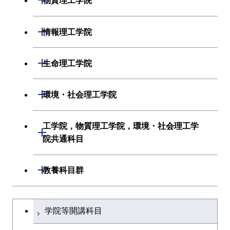
物質理工学院
システム制御系
材料系
開閉
情報理工学院
電気電子系
応用化学系
数理・計算科学系
開閉
生命理工学院
情報通信系
初年次専門科目
情報工学系
生命理工学系
開閉
環境・社会理工学院
経営工学系
創造プロセス科目
初年次専門科目
初年次専門科目
建築学系
工学院，物質理工学院，環境・社会理工学
初年次専門科目
開閉
共通専門科目
創造プロセス科目
院共通科目
創造プロセス科目
土木・環境工学系
創造プロセス科目
共通専門科目
工学院，物質理工学院，環境・社会
開閉
共通専門科目
教養科目群
融合理工学系
共通専門科目
理工学院共通科目
文系教養科目
学士課程を切り替える
初年次専門科目
学院等開講科目
英語科目
創造プロセス科目