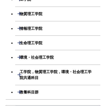
機械系
開閉
物質理工学院
システム制御系
材料系
開閉
情報理工学院
電気電子系
応用化学系
数理・計算科学系
開閉
生命理工学院
情報通信系
初年次専門科目
情報工学系
生命理工学系
開閉
環境・社会理工学院
経営工学系
創造プロセス科目
初年次専門科目
初年次専門科目
建築学系
工学院，物質理工学院，環境・社会理工学
初年次専門科目
開閉
共通専門科目
創造プロセス科目
院共通科目
創造プロセス科目
土木・環境工学系
創造プロセス科目
共通専門科目
工学院，物質理工学院，環境・社会
開閉
共通専門科目
教養科目群
融合理工学系
共通専門科目
理工学院共通科目
文系教養科目
学士課程を切り替える