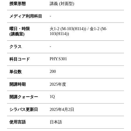
授業形態
講義 (対面型)
-
メディア利用科目
曜日・時限
火1-2 (M-103(H114)) / 金1-2 (M-
103(H114))
(講義室)
-
クラス
PHY.S301
科目コード
2
0
0
単位数
開講時期
2025年度
1Q
開講クォーター
シラバス更新日
2025年4月2日
使用言語
日本語