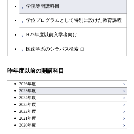
初年次専門科目
学院等開講科目
英語科目
創造プロセス科目
学位プログラムとして特別に設けた教育課程
第二外国語科目
共通専門科目
H27年度以前入学者向け
日本語・日本文化科目
医歯学系のシラバス検索
教職科目
昨年度以前の開講科目
アントレプレナーシップ科目
2026年度
広域教養科目
2025年度
2024年度
2023年度
理工系教養科目
2022年度
2021年度
2020年度