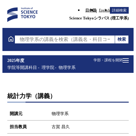
日本語
English
詳細検索
Science Tokyoシラバス (理工学系)
検索
物理学系の講義を検索（講義名・科目コード・担当教
学部・課程を開閉
2025年度
学院等開講科目
理学院
物理学系
統計力学（講義）
開講元
物理学系
担当教員
古賀 昌久