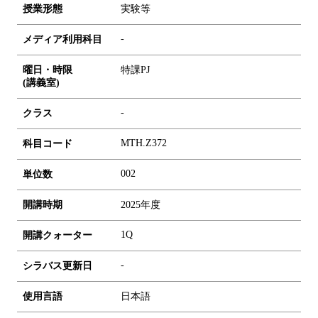
授業形態
実験等
-
メディア利用科目
曜日・時限
特課PJ
(講義室)
-
クラス
MTH.Z372
科目コード
0
0
2
単位数
開講時期
2025年度
1Q
開講クォーター
-
シラバス更新日
使用言語
日本語