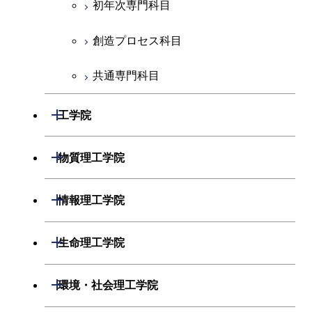
初年次専門科目
創造プロセス科目
共通専門科目
開閉
工学院
機械系
開閉
物質理工学院
システム制御系
材料系
開閉
情報理工学院
電気電子系
応用化学系
数理・計算科学系
開閉
生命理工学院
情報通信系
初年次専門科目
情報工学系
生命理工学系
開閉
環境・社会理工学院
経営工学系
創造プロセス科目
初年次専門科目