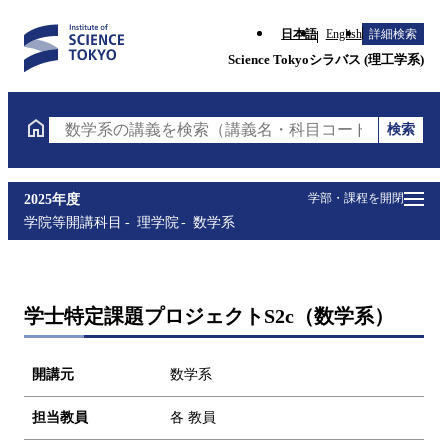
日本語
English
詳細検索
Science Tokyoシラバス (理工学系)
検索
数学系の講義を検索（講義名・科目コード・担当教員
学部・課程を開閉
2025年度
学院等開講科目
理学院
数学系
学士特定課題プロジェクトS2c（数学系）
開講元
数学系
担当教員
各 教員