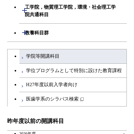
初年次専門科目
建築学系
工学院，物質理工学院，環境・社会理工学
初年次専門科目
開閉
共通専門科目
創造プロセス科目
院共通科目
創造プロセス科目
土木・環境工学系
創造プロセス科目
共通専門科目
工学院，物質理工学院，環境・社会
開閉
共通専門科目
教養科目群
融合理工学系
共通専門科目
理工学院共通科目
文系教養科目
学士課程を切り替える
初年次専門科目
学院等開講科目
英語科目
創造プロセス科目
学位プログラムとして特別に設けた教育課程
第二外国語科目
共通専門科目
H27年度以前入学者向け
日本語・日本文化科目
医歯学系のシラバス検索
教職科目
昨年度以前の開講科目
アントレプレナーシップ科目
2026年度