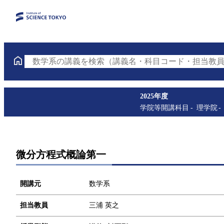
数学系の講義を検索（講義名・科目コード・担当教員
2025年度
学院等開講科目
理学院
微分方程式概論第一
開講元
数学系
担当教員
三浦 英之