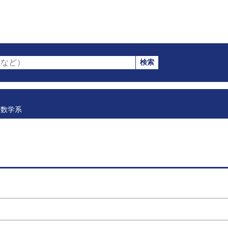
検索
など）
数学系