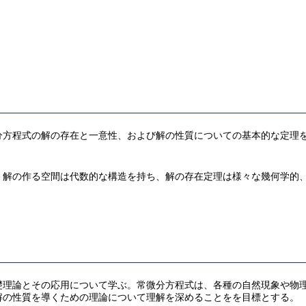
分方程式の解の存在と一意性、および解の性質についての基本的な定理
解の作る空間は代数的な構造を持ち、解の存在定理は様々な幾何学的、
礎理論とその応用について学ぶ。常微分方程式は、各種の自然現象や物
解の性質を導くための理論について理解を深めることをを目標とする。