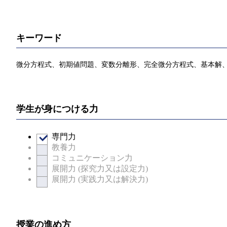
キーワード
微分方程式、初期値問題、変数分離形、完全微分方程式、基本解、Du
学生が身につける力
専門力
教養力
コミュニケーション力
展開力 (探究力又は設定力)
展開力 (実践力又は解決力)
授業の進め方