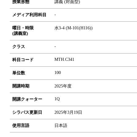
授業形態
講義 (対面型)
-
メディア利用科目
曜日・時限
水3-4 (M-101(H116))
(講義室)
-
クラス
MTH.C341
科目コード
1
0
0
単位数
開講時期
2025年度
1Q
開講クォーター
シラバス更新日
2025年3月19日
使用言語
日本語