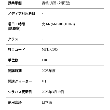
授業形態
講義/演習 (対面型)
-
メディア利用科目
曜日・時限
火3-6 (M-B101(H102))
(講義室)
-
クラス
MTH.C305
科目コード
1
1
0
単位数
開講時期
2025年度
1Q
開講クォーター
シラバス更新日
2025年3月19日
使用言語
日本語