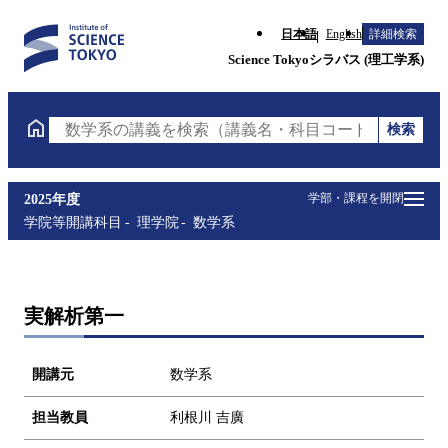
日本語
English
詳細検索
Science Tokyoシラバス (理工学系)
検索
数学系の講義を検索（講義名・科目コード・担当教員
学部・課程を開閉
2025年度
学院等開講科目
理学院
数学系
実解析第一
開講元
数学系
担当教員
利根川 吉廣