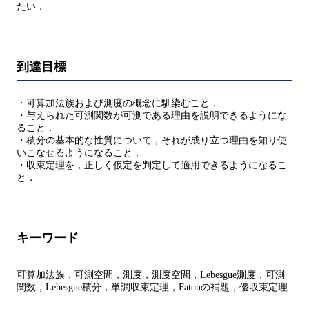
たい．
到達目標
・可算加法族および測度の概念に馴染むこと．
・与えられた可測関数が可測である理由を説明できるようにな
ること．
・積分の基本的な性質について，それが成り立つ理由を知り使
いこなせるようになること．
・収束定理を，正しく仮定を判定して適用できるようになるこ
と．
キーワード
可算加法族，可測空間，測度，測度空間，Lebesgue測度，可測
関数，Lebesgue積分，単調収束定理，Fatouの補題，優収束定理