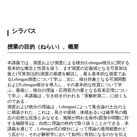
シラバス
授業の目的（ねらい）、概要
本講義では，測度および測度による積分(Lebesgue積分)に関する
基本的な概念と性質を扱う．まず測度の定義域となる可算加法
族と(可算加法的)測度の基礎を解説し，最も基本的な測度であ
るLebesgue測度について学ぶ．次に，積分対象となる可測関数
およびLebesgue積分を導入し，その基本的な性質について学
ぶ．最後に，積分の理論・応用双方の要となる収束定理につい
て学ぶ．本講義は，引き続き行われる「実解析第二」に続くも
のである．
測度および積分の理論は，Lebesgueによって集合論の土台の上
に構築された．これは，長さや面積，体積あるいは確率等の概
念の自然な拡張とみなせる．無限が関わる操作(図形や関数に対
する極限等)は，自然に理論の枠内で取り扱うことができる．本
講義を通じて，Lebesgue式の積分によって理論の適用範囲がど
う拡がり，それが解析学において如何に有効になるのかを伝え