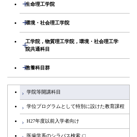
数理・計算科学系
開閉
生命理工学院
情報通信系
初年次専門科目
情報工学系
生命理工学系
開閉
環境・社会理工学院
経営工学系
創造プロセス科目
初年次専門科目
初年次専門科目
建築学系
工学院，物質理工学院，環境・社会理工学
初年次専門科目
開閉
共通専門科目
創造プロセス科目
院共通科目
創造プロセス科目
土木・環境工学系
創造プロセス科目
共通専門科目
工学院，物質理工学院，環境・社会
開閉
共通専門科目
教養科目群
融合理工学系
共通専門科目
理工学院共通科目
文系教養科目
学士課程を切り替える
初年次専門科目
学院等開講科目
英語科目
創造プロセス科目
学位プログラムとして特別に設けた教育課程
第二外国語科目
共通専門科目
H27年度以前入学者向け
日本語・日本文化科目
医歯学系のシラバス検索