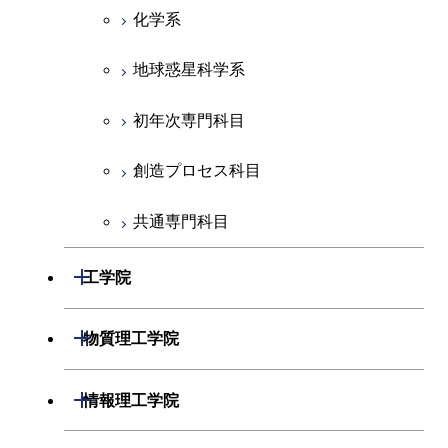
化学系
地球惑星科学系
初年次専門科目
創造プロセス科目
共通専門科目
開閉
工学院
機械系
開閉
物質理工学院
システム制御系
材料系
開閉
情報理工学院
電気電子系
応用化学系