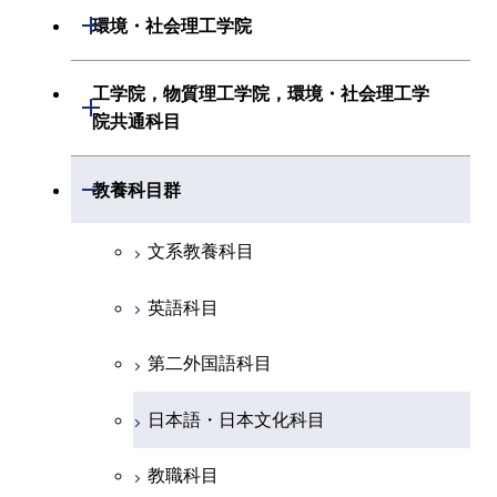
情報工学系
生命理工学系
開閉
環境・社会理工学院
創造プロセス科目
経営工学系
創造プロセス科目
初年次専門科目
初年次専門科目
共通専門科目
建築学系
工学院，物質理工学院，環境・社会理工学
初年次専門科目
開閉
共通専門科目
創造プロセス科目
院共通科目
創造プロセス科目
土木・環境工学系
創造プロセス科目
共通専門科目
工学院，物質理工学院，環境・社会
開閉
共通専門科目
教養科目群
融合理工学系
共通専門科目
理工学院共通科目
文系教養科目
初年次専門科目
英語科目
創造プロセス科目
第二外国語科目
共通専門科目
日本語・日本文化科目
教職科目