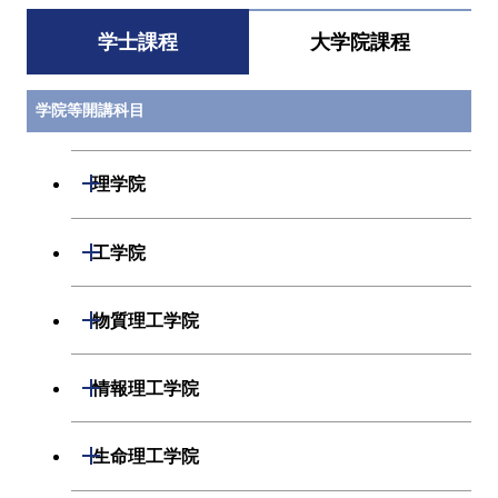
学士課程
大学院課程
学院等開講科目
開閉
理学院
数学系
開閉
工学院
物理学系
機械系
開閉
物質理工学院
化学系
システム制御系
材料系
開閉
情報理工学院
地球惑星科学系
電気電子系
応用化学系
数理・計算科学系
開閉
生命理工学院
初年次専門科目
情報通信系
初年次専門科目