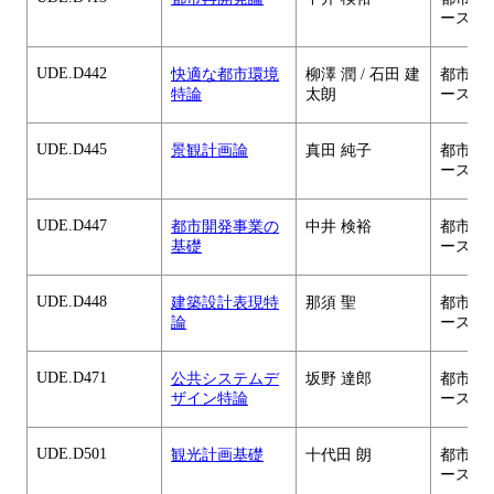
ース
UDE.D442
快適な都市環境
柳澤 潤 / 石田 建
都市・
特論
太朗
ース
UDE.D445
景観計画論
真田 純子
都市・
ース
UDE.D447
都市開発事業の
中井 検裕
都市・
基礎
ース
UDE.D448
建築設計表現特
那須 聖
都市・
論
ース
UDE.D471
公共システムデ
坂野 達郎
都市・
ザイン特論
ース
UDE.D501
観光計画基礎
十代田 朗
都市・
ース