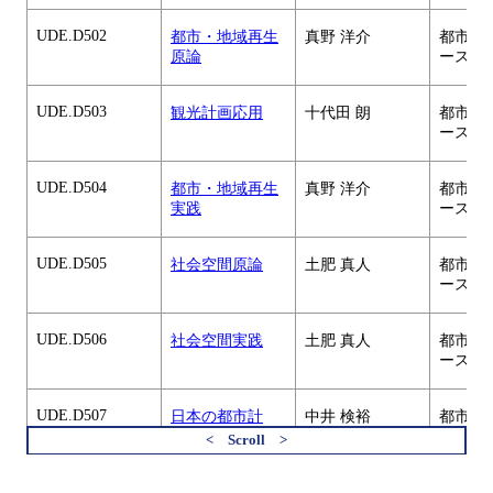
UDE.D502
都市・地域再生
真野 洋介
都市・
原論
ース
UDE.D503
観光計画応用
十代田 朗
都市・
ース
UDE.D504
都市・地域再生
真野 洋介
都市・
実践
ース
UDE.D505
社会空間原論
土肥 真人
都市・
ース
UDE.D506
社会空間実践
土肥 真人
都市・
ース
UDE.D507
日本の都市計
中井 検裕
都市・
画・都市開発
ース
すべてを切り替える
UDE.E401
視環境設計基礎
中村 芳樹
都市・