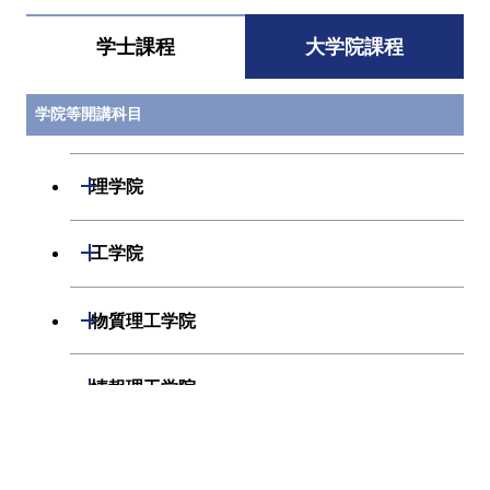
ース
学士課程
大学院課程
UDE.E402
都市・環境の
松岡 昌志
都市・
GISとデジタル
ース
学院等開講科目
画像処理
UDE.E403
都市大気環境論
大風 翼
都市・
開閉
理学院
基礎
ース
開閉
UDE.E404
熱環境工学基礎
淺輪 貴史
都市・
数学系
開閉
工学院
ース
開閉
物理学系
数学コース
開閉
機械系
開閉
物質理工学院
UDE.E405
持続可能な都市
添田 昌志 / 平賀
都市・
環境特論第一
あまな
ース
開閉
化学系
物理学コース
開閉
システム制御系
機械コース
開閉
材料系
開閉
情報理工学院
UDE.E432
人間環境デザイ
那須 聖 / 黒嶋 成
都市・
開閉
地球惑星科学系
化学コース
ン研究の実践第
洋 / 高松 誠治 /
ース
開閉
電気電子系
エネルギーコース
システム制御コース
開閉
応用化学系
材料コース
一
若林 直子
開閉
数理・計算科学系
開閉
生命理工学院
専門科目
エネルギーコース
地球惑星科学コース
開閉
情報通信系
エンジニアリングデザイン
エンジニアリングデザイン
電気電子コース