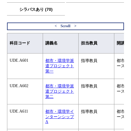
シラバスあり (70)
科目コード
講義名
担当教員
開講元
UDE.A601
都市・環境学派
指導教員
都市・
遣プロジェクト
ース
第一
UDE.A602
都市・環境学派
指導教員
都市・
遣プロジェクト
ース
第二
UDE.A611
都市・環境学イ
指導教員
都市・
ンターンシップ
ース
A