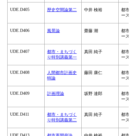
UDE.D405
歴史空間論第二
中井 検裕
都市・
ース
UDE.D406
風景論
齋藤 潮
都市・
ース
UDE.D407
都市・まちづく
真田 純子
都市・
り特別講義第一
ース
UDE.D408
人間都市計画史
藤田 康仁
都市・
特論
ース
UDE.D409
計画理論
坂野 達郎
都市・
ース
UDE.D411
都市・まちづく
真田 純子
都市・
り特別講義第二
ース
UDE.D413
都市再開発論
中井 検裕
都市・