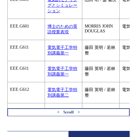
グとシミュレー
ション
EEE.G601
MORRIS JOHN
博士のための英
電気電
DOUGLAS
語授業表現
EEE.G611
電気電子工学特
藤田 英明 / 若林
電気電
別講義第一
整
EEE.G611
電気電子工学特
藤田 英明 / 若林
電気電
別講義第一
整
EEE.G612
電気電子工学特
藤田 英明 / 若林
電気電
別講義第二
整
EEE.G612
電気電子工学特
藤田 英明 / 若林
電気電
別講義第二
整
すべてを切り替える
EEE.P402
電力・電機シス
藤田 英明
電気電