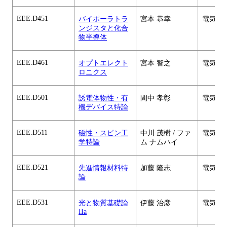
EEE.D451
バイポーラトラ
宮本 恭幸
電気電
ンジスタと化合
物半導体
EEE.D461
オプトエレクト
宮本 智之
電気電
ロニクス
EEE.D501
誘電体物性・有
間中 孝彰
電気電
機デバイス特論
EEE.D511
磁性・スピン工
中川 茂樹 / ファ
電気電
学特論
ム ナムハイ
EEE.D521
先進情報材料特
加藤 隆志
電気電
論
EEE.D531
光と物質基礎論
伊藤 治彦
電気電
IIa