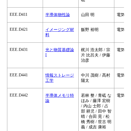
EEE.D411
半導体物性論
山田 明
電気電
EEE.D421
イメージング材
飯野 裕明
電気電
料
EEE.D431
光と物質基礎論
梶川 浩太郎 / 宗
電気電
I
片 比呂夫 / 伊藤
治彦
EEE.D441
情報ストレージ
中川 茂樹 / 髙村
電気電
工学
陽太
EEE.D442
半導体メモリ特
若林 整 / 青砥 な
電気電
論
ほみ / 藤澤 宏樹
/ 内山 士郎 / 占
部 耕児 / 田中 智
晴 / 合田 晃 / 松
橋 秀樹 / 世古 明
義 / 成吉 康裕