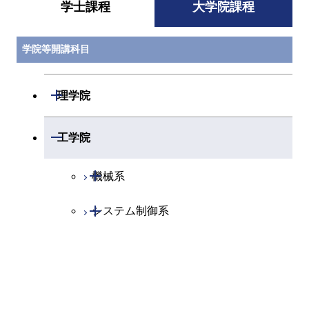
テム解析・制御
学士課程
大学院課程
EEE.P412
パワーエレクト
藤田 英明
電気電
ロニクス特論 回
学院等開講科目
路とシステム
開閉
理学院
EEE.P413
パワーエレクト
萩原 誠
電気電
ロニクス特論 電
力システム応用
開閉
数学系
開閉
工学院
EEE.P414
パワーエレクト
藤田 英明
電気電
開閉
物理学系
数学コース
ロニクス特論 制
開閉
機械系
御と解析
開閉
化学系
物理学コース
開閉
システム制御系
機械コース
EEE.P421
電力工学特論
山本 竜太郎 / 北
電気電
畠 伸顕 / 小穴 英
開閉
地球惑星科学系
化学コース
昭 / 熊野 広之 /
開閉
電気電子系
エネルギーコース
システム制御コース
柳瀬 徹 / 寺井 義
和 / 児山 裕史 /
専門科目
エネルギーコース
地球惑星科学コース
保科 好一 / 永田
エンジニアリングデザイン
エンジニアリングデザイン
電気電子コース
真幸 / 河邊 賢一
コース
コース