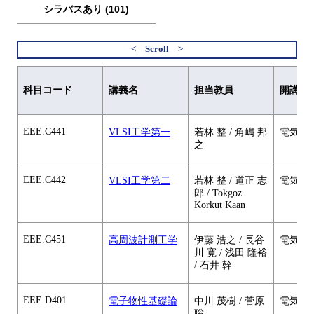
シラバスあり (101)
科目コード
講義名
担当教員
開講元
EEE.C441
VLSI工学第一
若林 整 / 角嶋 邦
電気電
之
EEE.C442
VLSI工学第二
若林 整 / 道正 志
電気電
郎 / Tokgoz
Korkut Kaan
EEE.C451
高周波計測工学
伊藤 浩之 / 長谷
電気電
川 寛 / 浅田 隆裕
/ 石井 幹
EEE.D401
電子物性基礎論
中川 茂樹 / 菅原
電気電
聡