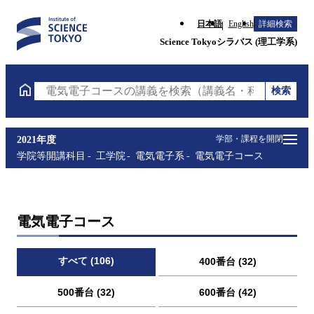
日本語
English
詳細検索
Science Tokyoシラバス (理工学系)
検索
電気電子コースの講義を検索（講義名・科目コード・
学部・課程を開閉
2021年度
学院等開講科目
工学院
電気電子系
電気電子コース
電気電子コース
すべて (106)
400番台 (32)
500番台 (32)
600番台 (42)