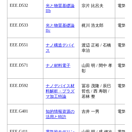
EEE.D532
光と物質基礎論
宗片 比呂夫
電気電
IIb
EEE.D533
光と物質基礎論
梶川 浩太郎
電気電
IIc
EEE.D551
ナノ構造デバイ
渡辺 正裕 / 石橋
電気電
ス
幸治
EEE.D571
ナノ材料電子
山田 明 / 間中 孝
電気電
彰
EEE.D592
ナノデバイス材
冨谷 茂隆 / 辰巳
電気電
料解析・プラズ
哲也 / 西 寿朗 /
マ加工特論
若林 整
EEE.G401
知的情報資源の
吉井 一男
電気電
活用と特許
EEE.G411
電気的モデリン
山田 明 / 盛 健次
電気電