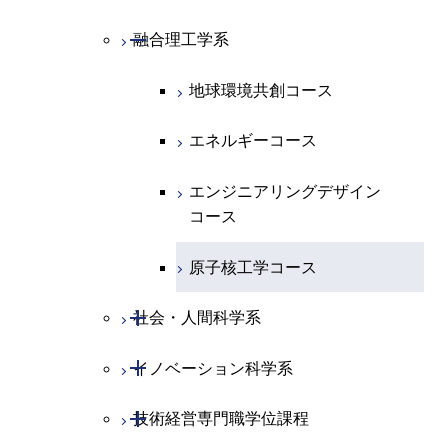
ース
原子核工学コース
ライフエンジニアリングコ
コース
原子核工学コース
開閉
融合理工学系
エンジニアリングデザイン
土木工学コース
知能情報コース
ース
コース
エンジニアリングデザイン
地球環境共創コース
都市・環境学コース
コース
エネルギーコース
都市・環境学コース
エンジニアリングデザイン
コース
原子核工学コース
開閉
社会・人間科学系
開閉
イノベーション科学系
社会・人間科学コース
開閉
技術経営専門職学位課程
イノベーション科学コース