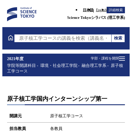
日本語
English
詳細検索
Science Tokyoシラバス (理工学系)
検索
原子核工学コースの講義を検索（講義名・科目コード
学部・課程を開閉
2021年度
学院等開講科目
環境・社会理工学院
融合理工学系
原子核
工学コース
原子核工学国内インターンシップ第一
開講元
原子核工学コース
担当教員
各教員