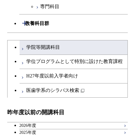
専門科目
技術経営専門職学位課程
開閉
教養科目群
文系教養科目
大学院課程を切り替える
学院等開講科目
英語科目
学位プログラムとして特別に設けた教育課程
第二外国語科目
H27年度以前入学者向け
日本語・日本文化科目
医歯学系のシラバス検索
教職科目
昨年度以前の開講科目
キャリア科目
2026年度
広域教養科目
2025年度