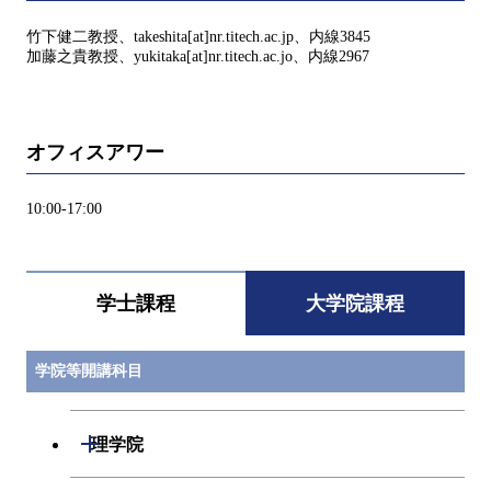
竹下健二教授、takeshita[at]nr.titech.ac.jp、内線3845
加藤之貴教授、yukitaka[at]nr.titech.ac.jo、内線2967
オフィスアワー
10:00-17:00
学士課程
大学院課程
学院等開講科目
開閉
理学院