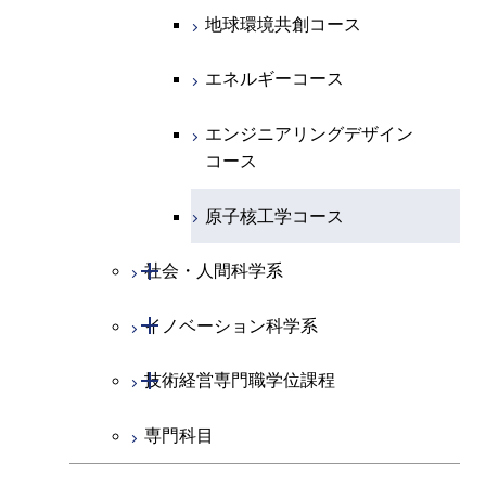
エンジニアリングデザイン
地球環境共創コース
都市・環境学コース
コース
エネルギーコース
都市・環境学コース
エンジニアリングデザイン
コース
原子核工学コース
開閉
社会・人間科学系
開閉
イノベーション科学系
社会・人間科学コース
開閉
技術経営専門職学位課程
イノベーション科学コース
専門科目
技術経営専門職学位課程