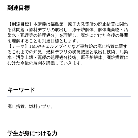
到達目標
【到達目標】本講義は福島第一原子力発電所の廃止措置に関わ
る諸問題（燃料デブリの取出し、原子炉解体、解体廃棄物・汚
染水・瓦礫等の処理処分）を理解し、廃炉にむけた今後の展開
を理解することを到達目標とします。
【テーマ】TMIやチェルノブイリなど事故炉の廃止措置に関す
るこれまでの知見、燃料デブリの状況把握と取出し技術、汚染
水・汚染土壌・瓦礫の処理処分技術、原子炉解体、廃炉措置に
むけた今後の展開を講義していきます。
キーワード
廃止措置、燃料デブリ、
学生が身につける力