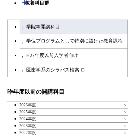
開閉
教養科目群
文系教養科目
大学院課程を切り替える
学院等開講科目
英語科目
学位プログラムとして特別に設けた教育課程
第二外国語科目
H27年度以前入学者向け
日本語・日本文化科目
医歯学系のシラバス検索
教職科目
昨年度以前の開講科目
キャリア科目
2026年度
広域教養科目
2025年度
2024年度
2023年度
2022年度