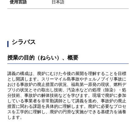
使用言語
日本語
シラバス
授業の目的（ねらい）、概要
講義の構成は、廃炉にむけた今後の展開を理解することを目標
とし開講します。スリーマイル島事故やチェルノブイリ事故に
おける事故炉の廃止措置の状況、福島第一原発の現状、燃料デ
ブリの状況とその取出し技術、汚染水などの処理（除染）・処
分技術、事故炉の解体技術などを学びます。現場で廃炉に参加
している事業者を非常勤講師として講義を進め、事故炉の廃止
措置に関わる課題を具体的に理解します。廃炉に必要なプロセ
スを工学的に理解し、廃炉の円滑な実施ができる基礎力を涵養
します。