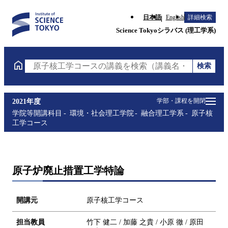
日本語
English
詳細検索
Science Tokyoシラバス (理工学系)
検索
原子核工学コースの講義を検索（講義名・科目コード
学部・課程を開閉
2021年度
学院等開講科目
環境・社会理工学院
融合理工学系
原子核
工学コース
原子炉廃止措置工学特論
開講元
原子核工学コース
担当教員
竹下 健二 / 加藤 之貴 / 小原 徹 / 原田