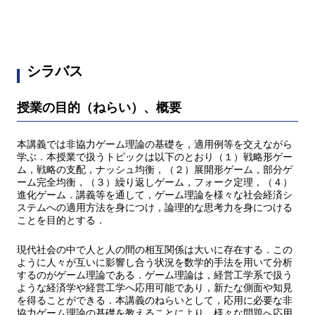
シラバス
授業の目的（ねらい）、概要
本講義では非協力ゲーム理論の基礎を，適用例等を交えながら
学ぶ．本授業で扱うトピックは以下のとおり（１）戦略形ゲー
ム，戦略の支配，ナッシュ均衡，（２）展開形ゲーム，部分ゲ
ーム完全均衡，（３）繰り返しゲーム，フォーク定理，（４）
進化ゲーム．講義等を通して，ゲーム理論を様々な社会経済シ
ステムへの適用方法を身につけ，論理的な思考力を身につける
ことを目的とする．
現代社会の中で人と人の間の相互関係は大いに存在する．この
ように人々が互いに影響し合う状況を数学的手法を用いて分析
するのがゲーム理論である．ゲーム理論は，経営工学系で扱う
ような経済学や経営工学へ応用可能であり，新たな側面や知見
を得ることができる．本講義のねらいとして，応用に必要な非
協力ゲーム理論の基礎を教えることにより，様々な問題へ応用