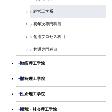
創造プロセス科目
経営工学系
共通専門科目
初年次専門科目
創造プロセス科目
共通専門科目
開閉
物質理工学院
材料系
開閉
情報理工学院
応用化学系
数理・計算科学系
開閉
生命理工学院
初年次専門科目
情報工学系
生命理工学系
開閉
環境・社会理工学院