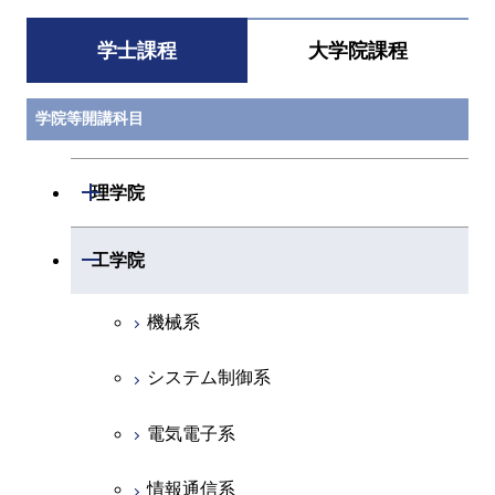
学士課程
大学院課程
学院等開講科目
開閉
理学院
数学系
開閉
工学院
物理学系
機械系
化学系
システム制御系
地球惑星科学系
電気電子系
初年次専門科目
情報通信系