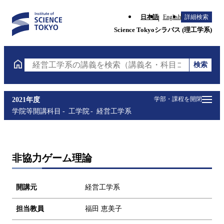
日本語
English
詳細検索
Science Tokyoシラバス (理工学系)
検索
経営工学系の講義を検索（講義名・科目コード・担当
学部・課程を開閉
2021年度
学院等開講科目
工学院
経営工学系
非協力ゲーム理論
開講元
経営工学系
担当教員
福田 恵美子