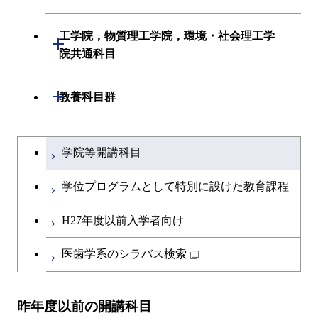
創造プロセス科目
初年次専門科目
初年次専門科目
建築学系
工学院，物質理工学院，環境・社会理工学
開閉
共通専門科目
創造プロセス科目
院共通科目
創造プロセス科目
土木・環境工学系
共通専門科目
工学院，物質理工学院，環境・社会
開閉
共通専門科目
教養科目群
融合理工学系
理工学院共通科目
文系教養科目
学士課程を切り替える
初年次専門科目
学院等開講科目
英語科目
創造プロセス科目
学位プログラムとして特別に設けた教育課程
第二外国語科目
共通専門科目
H27年度以前入学者向け
日本語・日本文化科目
医歯学系のシラバス検索
教職科目
昨年度以前の開講科目
広域教養科目