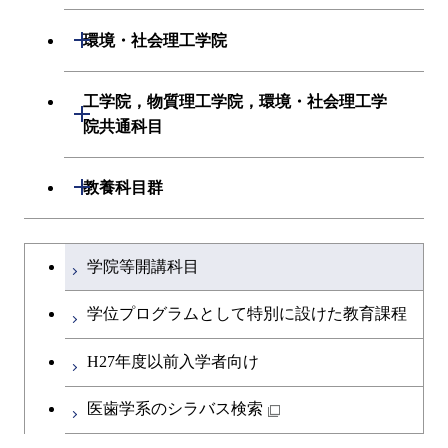
初年次専門科目
情報工学系
生命理工学系
開閉
環境・社会理工学院
創造プロセス科目
初年次専門科目
初年次専門科目
建築学系
工学院，物質理工学院，環境・社会理工学
開閉
共通専門科目
創造プロセス科目
院共通科目
創造プロセス科目
土木・環境工学系
共通専門科目
工学院，物質理工学院，環境・社会
開閉
共通専門科目
教養科目群
融合理工学系
理工学院共通科目
文系教養科目
学士課程を切り替える
初年次専門科目
学院等開講科目
英語科目
創造プロセス科目
学位プログラムとして特別に設けた教育課程
第二外国語科目
共通専門科目
H27年度以前入学者向け
日本語・日本文化科目
医歯学系のシラバス検索
教職科目