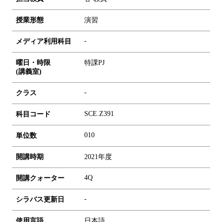
授業形態
演習
-
メディア利用科目
曜日・時限
特課PJ
(講義室)
-
クラス
SCE.Z391
科目コード
0
1
0
単位数
開講時期
2021年度
4Q
開講クォーター
-
シラバス更新日
使用言語
日本語