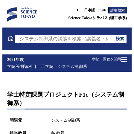
日本語
English
詳細検索
Science Tokyoシラバス (理工学系)
検索
システム制御系の講義を検索（講義名・科目コード・
学部・課程を開閉
2021年度
学院等開講科目
工学院
システム制御系
学士特定課題プロジェクトF1c（システム制
御系）
開講元
システム制御系
担当教員
各 教員