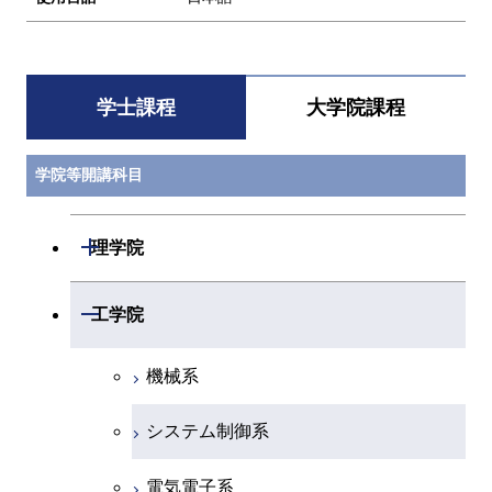
学士課程
大学院課程
学院等開講科目
開閉
理学院
数学系
開閉
工学院
物理学系
機械系
化学系
システム制御系
地球惑星科学系
電気電子系