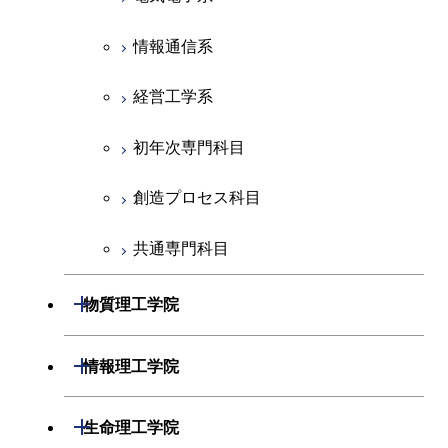
初年次専門科目
情報通信系
創造プロセス科目
経営工学系
共通専門科目
初年次専門科目
創造プロセス科目
共通専門科目
開閉
物質理工学院
材料系
開閉
情報理工学院
応用化学系
数理・計算科学系
開閉
生命理工学院