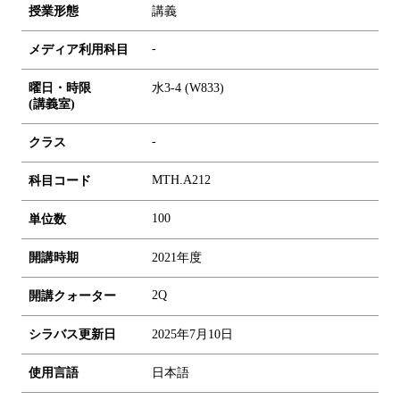
授業形態
講義
-
メディア利用科目
曜日・時限
水3-4 (W833)
(講義室)
-
クラス
MTH.A212
科目コード
1
0
0
単位数
開講時期
2021年度
2Q
開講クォーター
シラバス更新日
2025年7月10日
使用言語
日本語