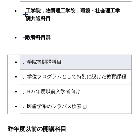
初年次専門科目
初年次専門科目
建築学系
工学院，物質理工学院，環境・社会理工学
初年次専門科目
開閉
共通専門科目
創造プロセス科目
院共通科目
創造プロセス科目
土木・環境工学系
創造プロセス科目
共通専門科目
工学院，物質理工学院，環境・社会
開閉
共通専門科目
教養科目群
融合理工学系
共通専門科目
理工学院共通科目
文系教養科目
学士課程を切り替える
初年次専門科目
学院等開講科目
英語科目
創造プロセス科目
学位プログラムとして特別に設けた教育課程
第二外国語科目
共通専門科目
H27年度以前入学者向け
日本語・日本文化科目
医歯学系のシラバス検索
教職科目
昨年度以前の開講科目
広域教養科目