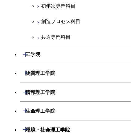
初年次専門科目
創造プロセス科目
共通専門科目
開閉
工学院
機械系
開閉
物質理工学院
システム制御系
材料系
開閉
情報理工学院
電気電子系
応用化学系
数理・計算科学系
開閉
生命理工学院
情報通信系
初年次専門科目
情報工学系
生命理工学系
開閉
環境・社会理工学院
経営工学系
創造プロセス科目