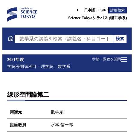
日本語
English
詳細検索
Science Tokyoシラバス (理工学系)
検索
数学系の講義を検索（講義名・科目コード・担当教員
学部・課程を開閉
2021年度
学院等開講科目
理学院
数学系
線形空間論第二
開講元
数学系
担当教員
水本 信一郎