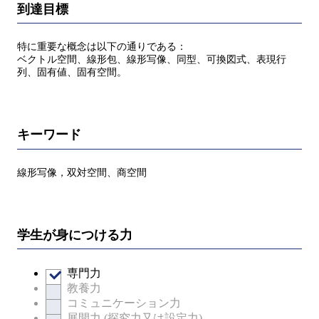
到達目標
特に重要な概念は以下の通りである：
ベクトル空間、線形包、線形写像、同型、可換図式、表現行
列、固有値、固有空間。
キーワード
線形写像，双対空間、商空間
学生が身につける力
専門力
教養力
コミュニケーション力
展開力 (探究力又は設定力)