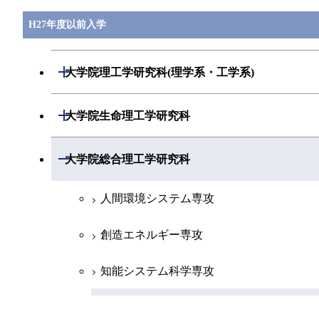
H27年度以前入学
開閉
大学院理工学研究科(理学系・工学系)
数学専攻
開閉
大学院生命理工学研究科
基礎物理学専攻
生命情報専攻
開閉
大学院総合理工学研究科
物性物理学専攻
分子生命科学専攻
人間環境システム専攻
化学専攻
生体分子機能工学専攻
創造エネルギー専攻
地球惑星科学専攻
生体システム専攻
知能システム科学専攻
物質科学専攻
生物プロセス専攻
物質電子化学専攻