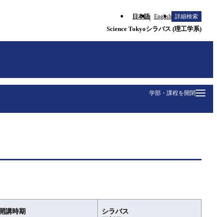
日本語
English
詳細検索
Science Tokyoシラバス (理工学系)
学部・課程を開閉
開講時期
シラバス