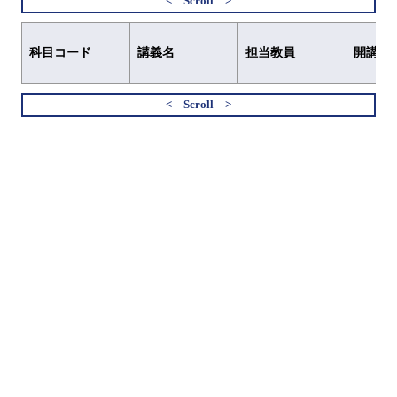
科目コード
講義名
担当教員
開講元