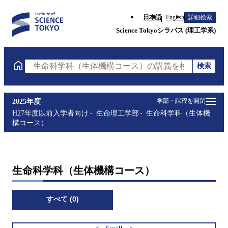
日本語
English
詳細検索
Science Tokyoシラバス (理工学系)
検索
生命科学科（生体機構コース）の講義を検索（講義名
学部・課程を開閉
2025年度
H27年度以前入学者向け
生命理工学部
生命科学科（生体機
構コース）
生命科学科（生体機構コース）
すべて (0)