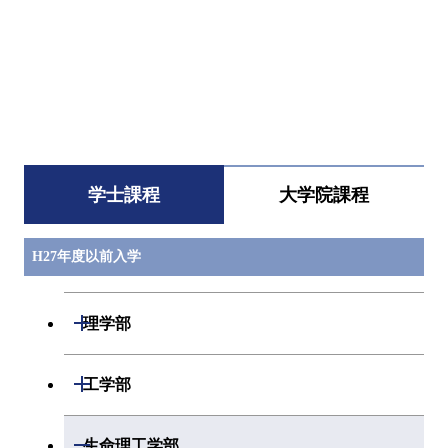
すべてを切り替える
学士課程
大学院課程
H27年度以前入学
開閉
理学部
１類
開閉
工学部
数学科
２類
開閉
生命理工学部