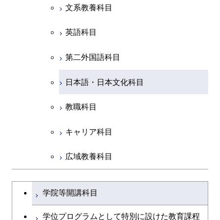
開閉
土木・環境工学系
建築学コース
ース
原子核工学コース
エンジニアリングデザイン
文系教養科目
ース
原子核工学コース
ライフエンジニアリングコ
コース
原子核工学コース
開閉
融合理工学系
エンジニアリングデザイン
土木工学コース
知能情報コース
ース
英語科目
コース
開閉
社会・人間科学系
エンジニアリングデザイン
地球環境共創コース
第二外国語科目
都市・環境学コース
コース
開閉
イノベーション科学系
エネルギーコース
社会・人間科学コース
日本語・日本文化科目
都市・環境学コース
開閉
技術経営専門職学位課程
エンジニアリングデザイン
イノベーション科学コース
教職科目
コース
専門科目
技術経営専門職学位課程
キャリア科目
原子核工学コース
広域教養科目
大学院課程を切り替える
学院等開講科目
学位プログラムとして特別に設けた教育課程