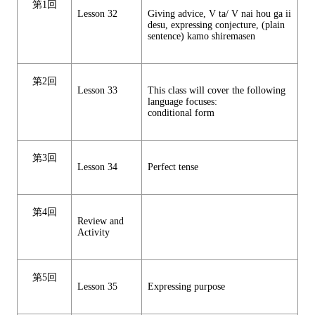
第1回
Lesson 32
Giving advice, V ta/ V nai hou ga ii
desu, expressing conjecture, (plain
sentence) kamo shiremasen
第2回
Lesson 33
This class will cover the following
language focuses:
conditional form
第3回
Lesson 34
Perfect tense
第4回
Review and
Activity
第5回
Lesson 35
Expressing purpose