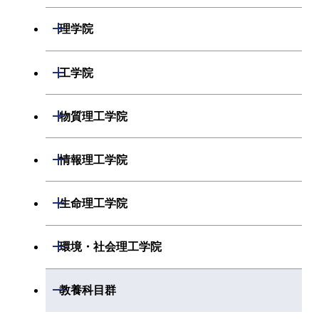
開閉
理学院
開閉
数学系
開閉
工学院
開閉
物理学系
数学コース
開閉
機械系
開閉
物質理工学院
開閉
化学系
物理学コース
開閉
システム制御系
機械コース
開閉
材料系
開閉
情報理工学院
開閉
地球惑星科学系
化学コース
開閉
電気電子系
エネルギーコース
システム制御コース
開閉
応用化学系
材料コース
開閉
数理・計算科学系
開閉
生命理工学院
専門科目
エネルギーコース
地球惑星科学コース
開閉
情報通信系
エンジニアリングデザイン
エンジニアリングデザイン
電気電子コース
専門科目
エネルギーコース
応用化学コース
開閉
情報工学系
数理・計算科学コース
コース
コース
開閉
生命理工学系
開閉
環境・社会理工学院
開閉
経営工学系
エネルギーコース
情報通信コース
ライフエンジニアリングコ
エネルギーコース
専門科目
知能情報コース
情報工学コース
ライフエンジニアリングコ
専門科目
生命理工学コース
ース
開閉
建築学系
開閉
教養科目群
ース
専門科目
ライフエンジニアリングコ
エンジニアリングデザイン
経営工学コース
ライフエンジニアリングコ
研究関連科目
ライフエンジニアリングコ
ース
コース
ライフエンジニアリングコ
原子核工学コース
ース