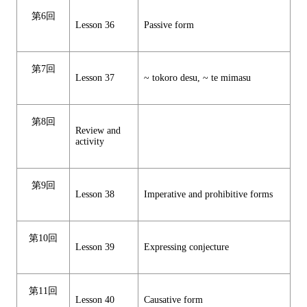
第6回
Lesson 36
Passive form
第7回
Lesson 37
~ tokoro desu, ~ te mimasu
第8回
Review and
activity
第9回
Lesson 38
Imperative and prohibitive forms
第10回
Lesson 39
Expressing conjecture
第11回
Lesson 40
Causative form