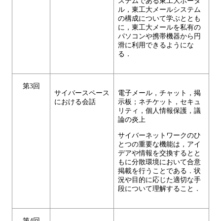
ステムである東工大ポータ
ル，東工大メールシステム
の構成について学ぶととも
に，東工大メールを私有の
パソコンや携帯機器から円
滑に利用できるようにな
る．
第3回
サイバースペース
電子メール，チャット，掲
における会話
示板；ネチケット，セキュ
リティ，個人情報保護，議
論の炎上
サイバーネットワークのひ
とつの重要な機能は，アイ
デアや情報を交換するとと
もに分散環境において合意
掲載を行うことである．状
況や目的に応じた適切な手
段について理解すること．
第4回