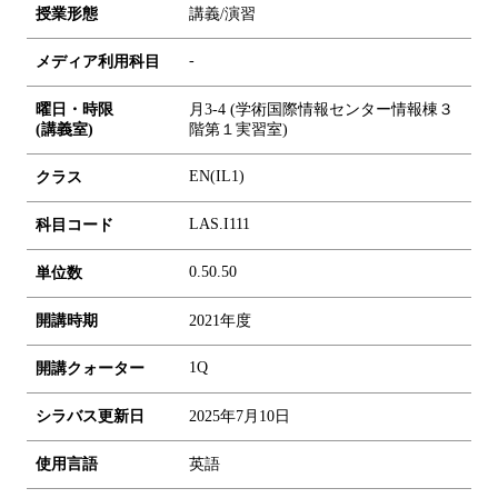
授業形態
講義/演習
-
メディア利用科目
曜日・時限
月3-4 (学術国際情報センター情報棟３
(講義室)
階第１実習室)
EN(IL1)
クラス
LAS.I111
科目コード
0.5
0.5
0
単位数
開講時期
2021年度
1Q
開講クォーター
シラバス更新日
2025年7月10日
使用言語
英語