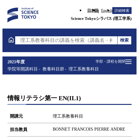
日本語
English
詳細検索
Science Tokyoシラバス (理工学系)
検索
理工系教養科目の講義を検索（講義名・科目コード・
学部・課程を開閉
2021年度
学院等開講科目
教養科目群
理工系教養科目
情報リテラシ第一 EN(IL1)
開講元
理工系教養科目
BONNET FRANCOIS PIERRE ANDRE
担当教員