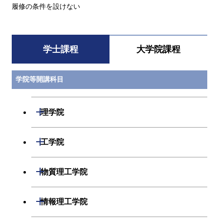
履修の条件を設けない
学士課程
大学院課程
学院等開講科目
開閉
理学院
数学系
開閉
工学院
物理学系
機械系
開閉
物質理工学院
化学系
システム制御系
材料系
開閉
情報理工学院
地球惑星科学系
電気電子系