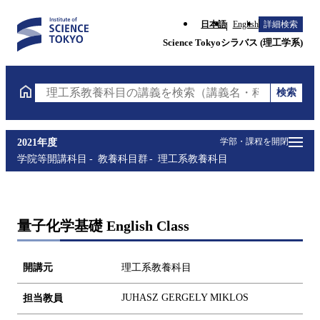
日本語
English
詳細検索
Science Tokyoシラバス (理工学系)
検索
理工系教養科目の講義を検索（講義名・科目コード・
学部・課程を開閉
2021年度
学院等開講科目
教養科目群
理工系教養科目
量子化学基礎 English Class
開講元
理工系教養科目
JUHASZ GERGELY MIKLOS
担当教員