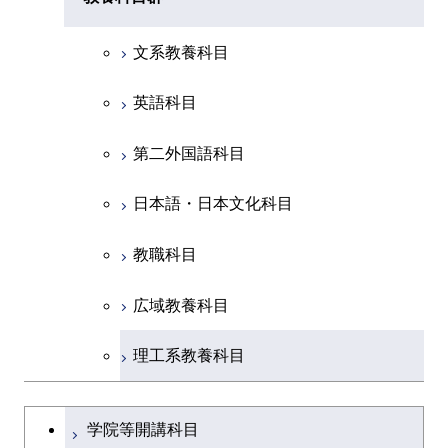
融合理工学系
共通専門科目
理工学院共通科目
文系教養科目
初年次専門科目
英語科目
創造プロセス科目
第二外国語科目
共通専門科目
日本語・日本文化科目
教職科目
広域教養科目
理工系教養科目
学士課程を切り替える
学院等開講科目