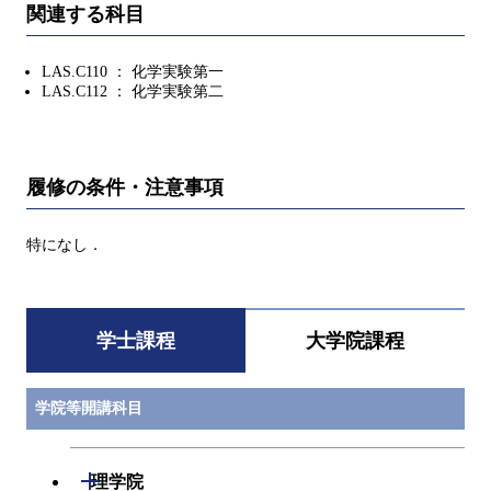
関連する科目
LAS.C110 ： 化学実験第一
LAS.C112 ： 化学実験第二
履修の条件・注意事項
特になし．
学士課程
大学院課程
学院等開講科目
開閉
理学院