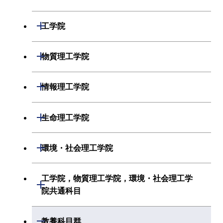
数学系
開閉
工学院
物理学系
機械系
開閉
物質理工学院
化学系
システム制御系
材料系
開閉
情報理工学院
地球惑星科学系
電気電子系
応用化学系
数理・計算科学系
開閉
生命理工学院
初年次専門科目
情報通信系
初年次専門科目
情報工学系
生命理工学系
開閉
環境・社会理工学院
創造プロセス科目
経営工学系
創造プロセス科目
初年次専門科目
初年次専門科目
共通専門科目
建築学系
工学院，物質理工学院，環境・社会理工学
初年次専門科目
開閉
共通専門科目
創造プロセス科目
院共通科目
創造プロセス科目
土木・環境工学系
創造プロセス科目
共通専門科目
工学院，物質理工学院，環境・社会
開閉
共通専門科目
教養科目群