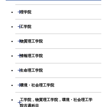
開閉
理学院
数学系
開閉
工学院
物理学系
機械系
開閉
物質理工学院
化学系
システム制御系
材料系
開閉
情報理工学院
地球惑星科学系
電気電子系
応用化学系
数理・計算科学系
開閉
生命理工学院
初年次専門科目
情報通信系
初年次専門科目
情報工学系
生命理工学系
開閉
環境・社会理工学院
創造プロセス科目
経営工学系
創造プロセス科目
初年次専門科目
初年次専門科目
共通専門科目
建築学系
工学院，物質理工学院，環境・社会理工学
初年次専門科目
開閉
共通専門科目
創造プロセス科目
院共通科目