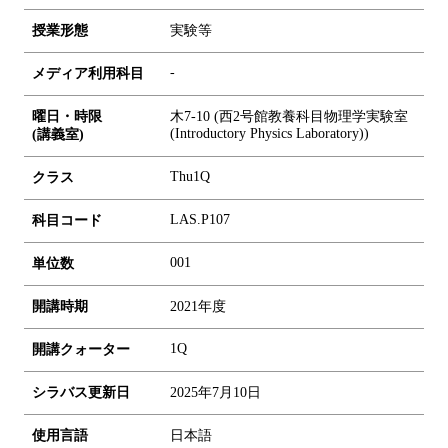
授業形態
実験等
-
メディア利用科目
曜日・時限
木7-10 (西2号館教養科目物理学実験室
(Introductory Physics Laboratory))
(講義室)
Thu1Q
クラス
LAS.P107
科目コード
0
0
1
単位数
開講時期
2021年度
1Q
開講クォーター
シラバス更新日
2025年7月10日
使用言語
日本語