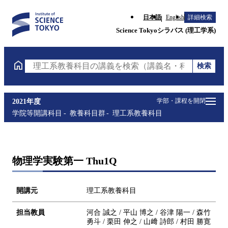
日本語
English
詳細検索
Science Tokyoシラバス (理工学系)
検索
理工系教養科目の講義を検索（講義名・科目コード・
学部・課程を開閉
2021年度
学院等開講科目
教養科目群
理工系教養科目
物理学実験第一 Thu1Q
開講元
理工系教養科目
担当教員
河合 誠之 / 平山 博之 / 谷津 陽一 / 森竹
勇斗 / 栗田 伸之 / 山﨑 詩郎 / 村田 勝寛