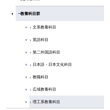
創造プロセス科目
土木・環境工学系
創造プロセス科目
共通専門科目
工学院，物質理工学院，環境・社会
開閉
共通専門科目
教養科目群
融合理工学系
共通専門科目
理工学院共通科目
文系教養科目
初年次専門科目
英語科目
創造プロセス科目
第二外国語科目
共通専門科目
日本語・日本文化科目
教職科目
広域教養科目
理工系教養科目