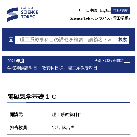
日本語
English
詳細検索
Science Tokyoシラバス (理工学系)
検索
理工系教養科目の講義を検索（講義名・科目コード・
学部・課程を開閉
2021年度
学院等開講科目
教養科目群
理工系教養科目
電磁気学基礎１ C
開講元
理工系教養科目
担当教員
宗片 比呂夫