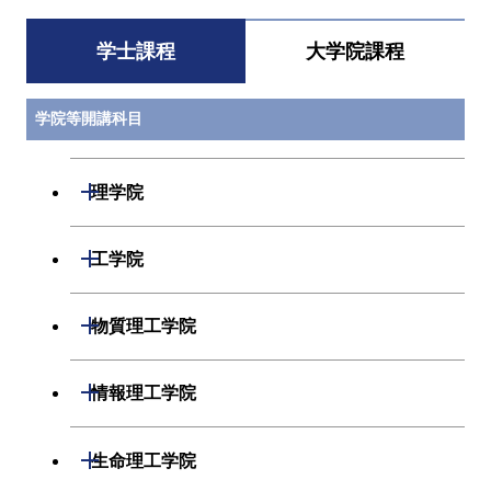
学士課程
大学院課程
学院等開講科目
開閉
理学院
数学系
開閉
工学院
物理学系
機械系
開閉
物質理工学院
化学系
システム制御系
材料系
開閉
情報理工学院
地球惑星科学系
電気電子系
応用化学系
数理・計算科学系
開閉
生命理工学院
初年次専門科目
情報通信系