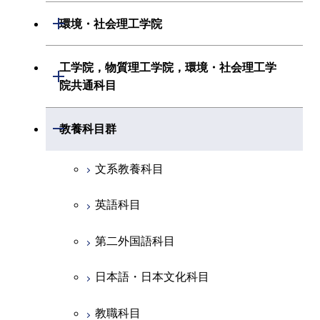
初年次専門科目
情報工学系
生命理工学系
開閉
環境・社会理工学院
創造プロセス科目
経営工学系
創造プロセス科目
初年次専門科目
初年次専門科目
共通専門科目
建築学系
工学院，物質理工学院，環境・社会理工学
初年次専門科目
開閉
共通専門科目
創造プロセス科目
院共通科目
創造プロセス科目
土木・環境工学系
創造プロセス科目
共通専門科目
工学院，物質理工学院，環境・社会
開閉
共通専門科目
教養科目群
融合理工学系
共通専門科目
理工学院共通科目
文系教養科目
初年次専門科目
英語科目
創造プロセス科目
第二外国語科目
共通専門科目
日本語・日本文化科目
教職科目