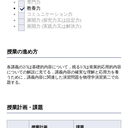
専門力
教養力
コミュニケーション力
展開力 (探究力又は設定力)
展開力 (実践力又は解決力)
授業の進め方
各講義の2/3は基礎的内容について，残る1/3は発展的応用的内容
についての解説に充てる．講義内容の確実な理解と応用力を養
うために，講義内容に関連した演習問題を物理学演習第二で出
題する。
授業計画・課題
授業計画
課題