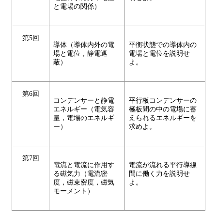
と電場の関係）
第5回
導体（導体内外の電
平衡状態での導体内の
場と電位，静電遮
電場と電位を説明せ
蔽）
よ。
第6回
コンデンサーと静電
平行板コンデンサーの
エネルギー（電気容
極板間の中の電場に蓄
量，電場のエネルギ
えられるエネルギーを
ー）
求めよ。
第7回
電流と電流に作用す
電流が流れる平行導線
る磁気力（電流密
間に働く力を説明せ
度，磁束密度，磁気
よ。
モーメント）