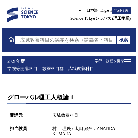
日本語
English
詳細検索
Science Tokyoシラバス (理工学系)
検索
広域教養科目の講義を検索（講義名・科目コード・担
学部・課程を開閉
2021年度
学院等開講科目
教養科目群
広域教養科目
グローバル理工人概論 1
開講元
広域教養科目
担当教員
村上 理映 / 太田 絵里 / ANANDA
KUMARA