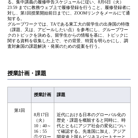
る。集中講義の履修申告スケジュールに従い、8月6日（火）
23:59 までに教務ウェブ上で履修登録を行うこと。履修登録者に
対し、第1回授業開始前日までに、ZOOMリンクをメールにて通
知する。
グループワークでは、TAである東工大の留学生の出身国の特徴
（課題、又は、アピールしたい点）を参考にし、グループワー
クのトピックを決める。留学生からの情報を基に、トピックに
関する資料を収集した上で、その背景、特質を明らかにし、調
査対象国の課題解決・発展のための提案を行う。
授業計画・課題
授業計画
課題
第1回
8月17日
近代における日本のグローバル化の
（火）
歴史・課題を概観すると同時に、時
10：40～
代とともにアジア社会の変化につい
16：55
て確認する。先進国に加え、アジア
①グロー
開発途上国もビジネスパートナーと