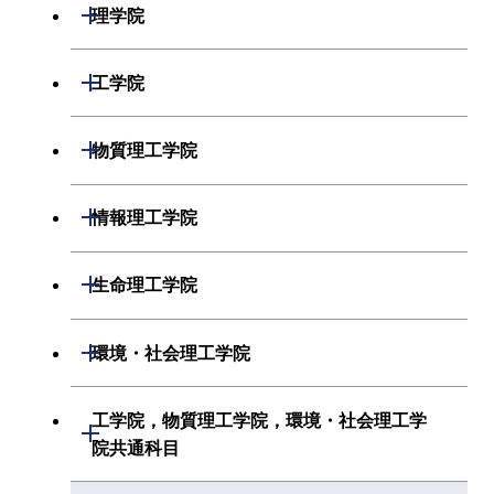
開閉
理学院
数学系
開閉
工学院
物理学系
機械系
開閉
物質理工学院
化学系
システム制御系
材料系
開閉
情報理工学院
地球惑星科学系
電気電子系
応用化学系
数理・計算科学系
開閉
生命理工学院
初年次専門科目
情報通信系
初年次専門科目
情報工学系
生命理工学系
開閉
環境・社会理工学院
創造プロセス科目
経営工学系
創造プロセス科目
初年次専門科目
初年次専門科目
共通専門科目
建築学系
工学院，物質理工学院，環境・社会理工学
初年次専門科目
開閉
共通専門科目
創造プロセス科目
院共通科目
創造プロセス科目
土木・環境工学系
創造プロセス科目