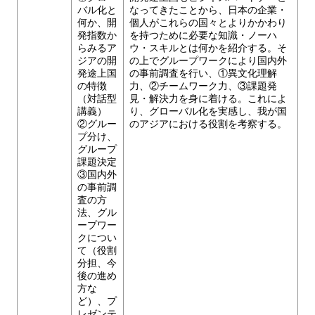
バル化と
なってきたことから、日本の企業・
何か、開
個人がこれらの国々とよりかかわり
発指数か
を持つために必要な知識・ノーハ
らみるア
ウ・スキルとは何かを紹介する。そ
ジアの開
の上でグループワークにより国内外
発途上国
の事前調査を行い、①異文化理解
の特徴
力、②チームワーク力、③課題発
（対話型
見・解決力を身に着ける。これによ
講義）
り、グローバル化を実感し、我が国
②グルー
のアジアにおける役割を考察する。
プ分け、
グループ
課題決定
③国内外
の事前調
査の方
法、グル
ープワー
クについ
て（役割
分担、今
後の進め
方な
ど）、プ
レゼンテ