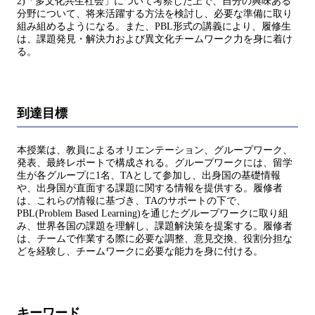
2)「多文化共生社会」について考察した上で、自分の興味ある
分野について、将来活躍する方法を検討し、必要な準備に取り
組み組めるようになる。また、PBL形式の講義により、履修生
は、課題発見・解決力および異文化チームワーク力を身に着け
る。
到達目標
本授業は、教員によるオリエンテーション、グループワーク、
発表、最終レポートで構成される。グループワークには、留学
生が各グループに1名、TAとして参加し、出身国の基礎情報
や、出身国が直面する課題に関する情報を提供する。履修者
は、これらの情報に基づき、TAのサポートの下で、
PBL(Problem Based Learning)を通じたグループワークに取り組
み、世界各国の課題を理解し、課題解決策を提案する。履修者
は、チームで作業する際に必要な調整、意見交換、役割分担な
どを経験し、チームワークに必要な能力を身に付ける。
キーワード