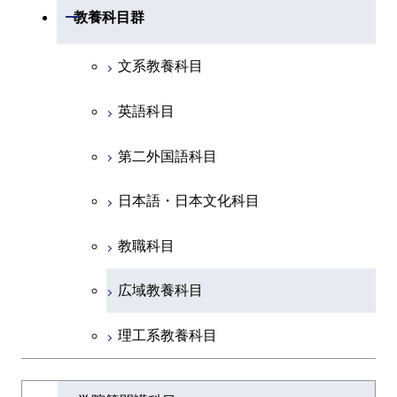
共通専門科目
工学院，物質理工学院，環境・社会
開閉
共通専門科目
教養科目群
融合理工学系
共通専門科目
理工学院共通科目
文系教養科目
初年次専門科目
英語科目
創造プロセス科目
第二外国語科目
共通専門科目
日本語・日本文化科目
教職科目
広域教養科目
理工系教養科目
学士課程を切り替える