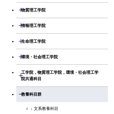
物理学系
機械系
開閉
物質理工学院
化学系
システム制御系
材料系
開閉
情報理工学院
地球惑星科学系
電気電子系
応用化学系
数理・計算科学系
開閉
生命理工学院
初年次専門科目
情報通信系
初年次専門科目
情報工学系
生命理工学系
開閉
環境・社会理工学院
創造プロセス科目
経営工学系
創造プロセス科目
初年次専門科目
初年次専門科目
共通専門科目
建築学系
工学院，物質理工学院，環境・社会理工学
初年次専門科目
開閉
共通専門科目
創造プロセス科目
院共通科目
創造プロセス科目
土木・環境工学系
創造プロセス科目
共通専門科目
工学院，物質理工学院，環境・社会
開閉
共通専門科目
教養科目群
融合理工学系
共通専門科目
理工学院共通科目
文系教養科目
初年次専門科目