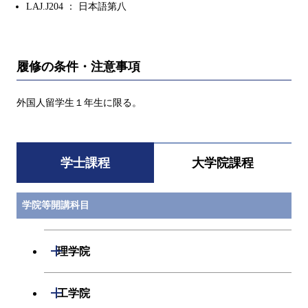
LAJ.J204 ： 日本語第八
履修の条件・注意事項
外国人留学生１年生に限る。
学士課程
大学院課程
学院等開講科目
開閉
理学院
数学系
開閉
工学院