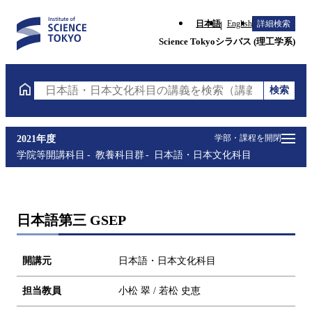
日本語
English
詳細検索
Science Tokyoシラバス (理工学系)
検索
日本語・日本文化科目の講義を検索（講義名・科目コ
学部・課程を開閉
2021年度
学院等開講科目
教養科目群
日本語・日本文化科目
日本語第三 GSEP
開講元
日本語・日本文化科目
担当教員
小松 翠 / 若松 史恵