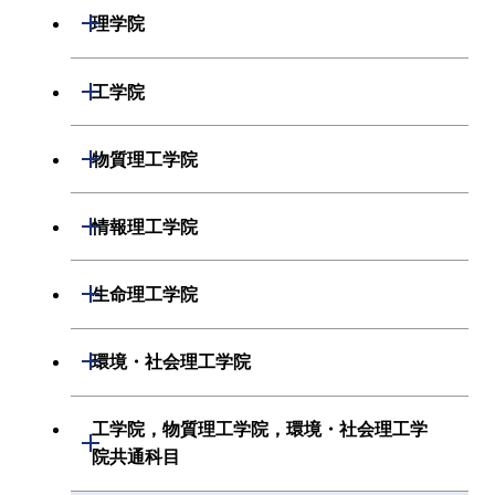
開閉
理学院
数学系
開閉
工学院
物理学系
機械系
開閉
物質理工学院
化学系
システム制御系
材料系
開閉
情報理工学院
地球惑星科学系
電気電子系
応用化学系
数理・計算科学系
開閉
生命理工学院
初年次専門科目
情報通信系
初年次専門科目
情報工学系
生命理工学系
開閉
環境・社会理工学院
創造プロセス科目
経営工学系
創造プロセス科目
初年次専門科目
初年次専門科目
共通専門科目
建築学系
工学院，物質理工学院，環境・社会理工学
初年次専門科目
開閉
共通専門科目
創造プロセス科目
院共通科目
創造プロセス科目
土木・環境工学系
創造プロセス科目