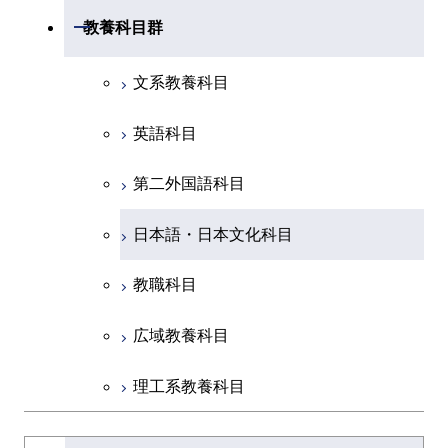
共通専門科目
工学院，物質理工学院，環境・社会
開閉
共通専門科目
教養科目群
融合理工学系
共通専門科目
理工学院共通科目
文系教養科目
初年次専門科目
英語科目
創造プロセス科目
第二外国語科目
共通専門科目
日本語・日本文化科目
教職科目
広域教養科目
理工系教養科目
学士課程を切り替える