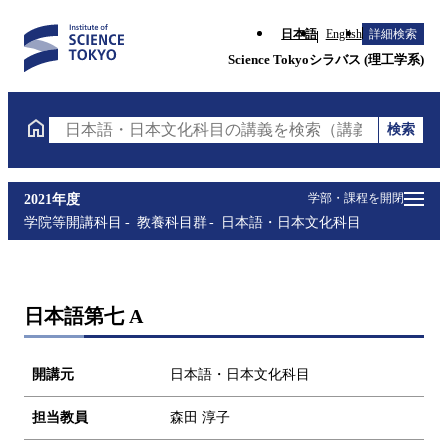
日本語
English
詳細検索
Science Tokyoシラバス (理工学系)
検索
日本語・日本文化科目の講義を検索（講義名・科目コ
学部・課程を開閉
2021年度
学院等開講科目
教養科目群
日本語・日本文化科目
日本語第七 A
開講元
日本語・日本文化科目
担当教員
森田 淳子