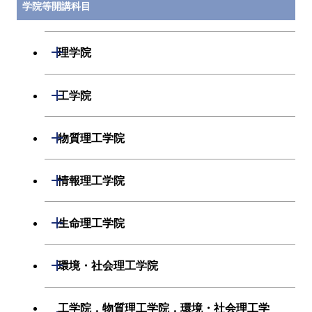
学院等開講科目
開閉
理学院
数学系
開閉
工学院
物理学系
機械系
開閉
物質理工学院
化学系
システム制御系
材料系
開閉
情報理工学院
地球惑星科学系
電気電子系
応用化学系
数理・計算科学系
開閉
生命理工学院
初年次専門科目
情報通信系
初年次専門科目
情報工学系
生命理工学系
開閉
環境・社会理工学院
創造プロセス科目
経営工学系
創造プロセス科目
初年次専門科目
初年次専門科目
共通専門科目
建築学系
工学院，物質理工学院，環境・社会理工学
初年次専門科目