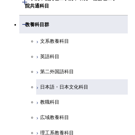
開閉
共通専門科目
創造プロセス科目
院共通科目
創造プロセス科目
土木・環境工学系
創造プロセス科目
共通専門科目
工学院，物質理工学院，環境・社会
開閉
共通専門科目
教養科目群
融合理工学系
共通専門科目
理工学院共通科目
文系教養科目
初年次専門科目
英語科目
創造プロセス科目
第二外国語科目
共通専門科目
日本語・日本文化科目
教職科目
広域教養科目
理工系教養科目