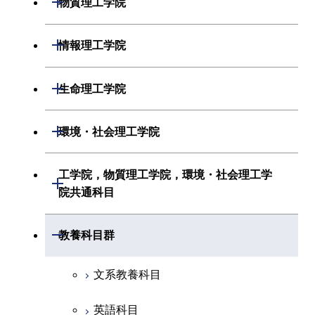
物質理工学院
化学系
システム制御系
材料系
開閉
情報理工学院
地球惑星科学系
電気電子系
応用化学系
数理・計算科学系
開閉
生命理工学院
初年次専門科目
情報通信系
初年次専門科目
情報工学系
生命理工学系
開閉
環境・社会理工学院
創造プロセス科目
経営工学系
創造プロセス科目
初年次専門科目
初年次専門科目
共通専門科目
建築学系
工学院，物質理工学院，環境・社会理工学
初年次専門科目
開閉
共通専門科目
創造プロセス科目
院共通科目
創造プロセス科目
土木・環境工学系
創造プロセス科目
共通専門科目
工学院，物質理工学院，環境・社会
開閉
共通専門科目
教養科目群
融合理工学系
共通専門科目
理工学院共通科目
文系教養科目
初年次専門科目
英語科目
創造プロセス科目