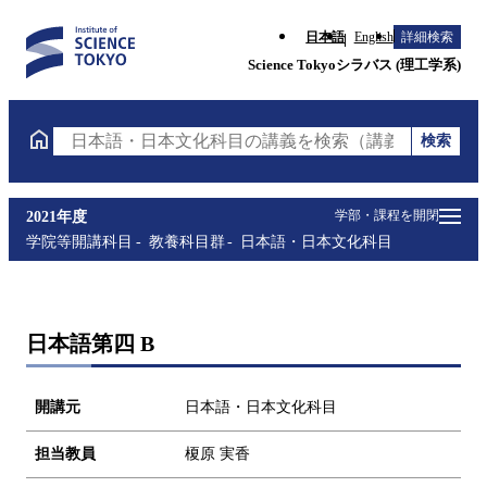
日本語
English
詳細検索
Science Tokyoシラバス (理工学系)
検索
日本語・日本文化科目の講義を検索（講義名・科目コ
学部・課程を開閉
2021年度
学院等開講科目
教養科目群
日本語・日本文化科目
日本語第四 B
開講元
日本語・日本文化科目
担当教員
榎原 実香