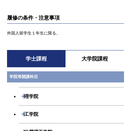
履修の条件・注意事項
外国人留学生１年生に限る。
学士課程
大学院課程
学院等開講科目
開閉
理学院
数学系
開閉
工学院
物理学系
機械系
開閉