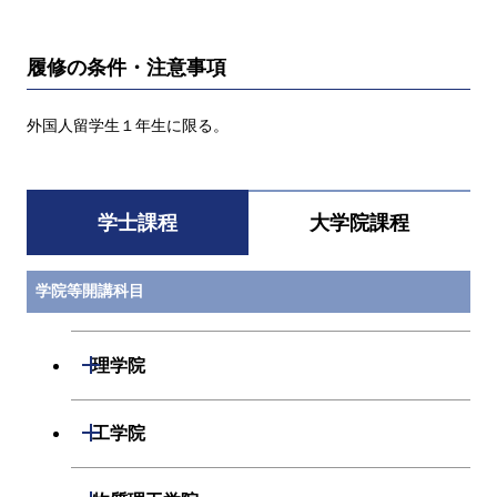
履修の条件・注意事項
外国人留学生１年生に限る。
学士課程
大学院課程
学院等開講科目
開閉
理学院
数学系
開閉
工学院
物理学系
機械系
開閉