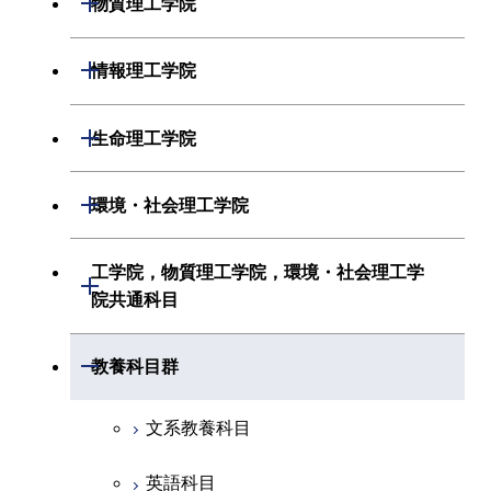
物質理工学院
化学系
システム制御系
材料系
開閉
情報理工学院
地球惑星科学系
電気電子系
応用化学系
数理・計算科学系
開閉
生命理工学院
初年次専門科目
情報通信系
初年次専門科目
情報工学系
生命理工学系
開閉
環境・社会理工学院
創造プロセス科目
経営工学系
創造プロセス科目
初年次専門科目
初年次専門科目
共通専門科目
建築学系
工学院，物質理工学院，環境・社会理工学
初年次専門科目
開閉
共通専門科目
創造プロセス科目
院共通科目
創造プロセス科目
土木・環境工学系
創造プロセス科目
共通専門科目
工学院，物質理工学院，環境・社会
開閉
共通専門科目
教養科目群
融合理工学系
共通専門科目
理工学院共通科目
文系教養科目
初年次専門科目
英語科目
創造プロセス科目