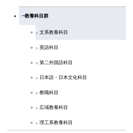
創造プロセス科目
土木・環境工学系
創造プロセス科目
共通専門科目
工学院，物質理工学院，環境・社会
開閉
共通専門科目
教養科目群
融合理工学系
共通専門科目
理工学院共通科目
文系教養科目
初年次専門科目
英語科目
創造プロセス科目
第二外国語科目
共通専門科目
日本語・日本文化科目
教職科目
広域教養科目
理工系教養科目