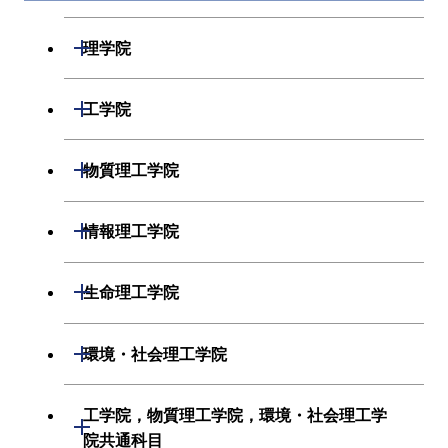
開閉
理学院
数学系
開閉
工学院
物理学系
機械系
開閉
物質理工学院
化学系
システム制御系
材料系
開閉
情報理工学院
地球惑星科学系
電気電子系
応用化学系
数理・計算科学系
開閉
生命理工学院
初年次専門科目
情報通信系
初年次専門科目
情報工学系
生命理工学系
開閉
環境・社会理工学院
創造プロセス科目
経営工学系
創造プロセス科目
初年次専門科目
初年次専門科目
共通専門科目
建築学系
工学院，物質理工学院，環境・社会理工学
初年次専門科目
開閉
共通専門科目
創造プロセス科目
院共通科目