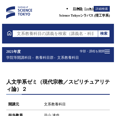
日本語
English
詳細検索
Science Tokyoシラバス (理工学系)
検索
文系教養科目の講義を検索（講義名・科目コード・担
学部・課程を開閉
2021年度
学院等開講科目
教養科目群
文系教養科目
人文学系ゼミ（現代宗教／スピリチュアリテ
ィ論）２
開講元
文系教養科目
担当教員
弓山 達也