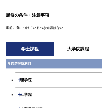
履修の条件・注意事項
事前に身につけているべき知識はない
学士課程
大学院課程
学院等開講科目
開閉
理学院
数学系
開閉
工学院
物理学系