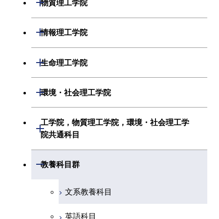
機械系
開閉
物質理工学院
化学系
システム制御系
材料系
開閉
情報理工学院
地球惑星科学系
電気電子系
応用化学系
数理・計算科学系
開閉
生命理工学院
初年次専門科目
情報通信系
初年次専門科目
情報工学系
生命理工学系
開閉
環境・社会理工学院
創造プロセス科目
経営工学系
創造プロセス科目
初年次専門科目
初年次専門科目
共通専門科目
建築学系
工学院，物質理工学院，環境・社会理工学
初年次専門科目
開閉
共通専門科目
創造プロセス科目
院共通科目
創造プロセス科目
土木・環境工学系
創造プロセス科目
共通専門科目
工学院，物質理工学院，環境・社会
開閉
共通専門科目
教養科目群
融合理工学系
共通専門科目
理工学院共通科目
文系教養科目
初年次専門科目
英語科目
創造プロセス科目