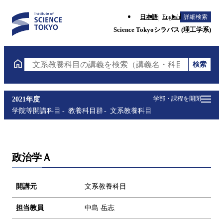
日本語
English
詳細検索
Science Tokyoシラバス (理工学系)
検索
文系教養科目の講義を検索（講義名・科目コード・担
学部・課程を開閉
2021年度
学院等開講科目
教養科目群
文系教養科目
政治学Ａ
開講元
文系教養科目
担当教員
中島 岳志