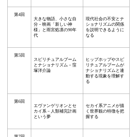
第4回
大きな物語、小さな自
現代社会の不安とナ
分－映画「新しい神
ショナリズムの関係
様」と雨宮処凛の90年
を説明できるように
代
なる
第5回
スピリチュアルブーム
ヒップホップやスピ
とナショナリズム－窪
リチュアルブームが
塚洋介論
ナショナリズムと連
動する現象を理解す
る
第6回
エヴァンゲリオンとセ
セカイ系アニメが描
カイ系－人類補完計画
く世界観の特徴を把
という夢
握する
第7回