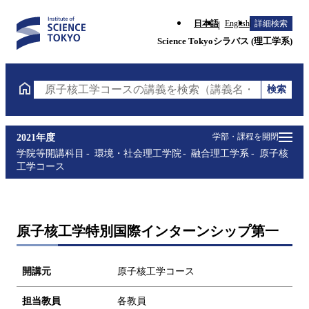
日本語
English
詳細検索
Science Tokyoシラバス (理工学系)
検索
原子核工学コースの講義を検索（講義名・科目コード
学部・課程を開閉
2021年度
学院等開講科目
環境・社会理工学院
融合理工学系
原子核
工学コース
原子核工学特別国際インターンシップ第一
開講元
原子核工学コース
担当教員
各教員