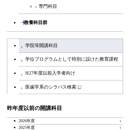
専門科目
技術経営専門職学位課程
開閉
教養科目群
文系教養科目
大学院課程を切り替える
学院等開講科目
英語科目
学位プログラムとして特別に設けた教育課程
第二外国語科目
H27年度以前入学者向け
日本語・日本文化科目
医歯学系のシラバス検索
教職科目
昨年度以前の開講科目
キャリア科目
2026年度
広域教養科目
2025年度