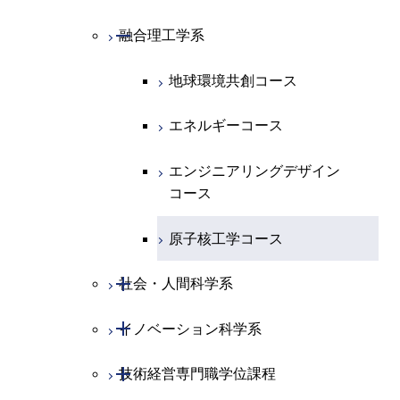
ース
原子核工学コース
ライフエンジニアリングコ
コース
原子核工学コース
開閉
融合理工学系
エンジニアリングデザイン
土木工学コース
知能情報コース
ース
コース
エンジニアリングデザイン
地球環境共創コース
都市・環境学コース
コース
エネルギーコース
都市・環境学コース
エンジニアリングデザイン
コース
原子核工学コース
開閉
社会・人間科学系
開閉
イノベーション科学系
社会・人間科学コース
開閉
技術経営専門職学位課程
イノベーション科学コース