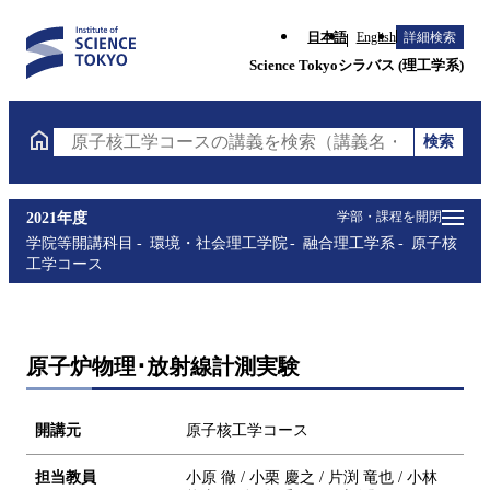
日本語
English
詳細検索
Science Tokyoシラバス (理工学系)
検索
原子核工学コースの講義を検索（講義名・科目コード
学部・課程を開閉
2021年度
学院等開講科目
環境・社会理工学院
融合理工学系
原子核
工学コース
原子炉物理･放射線計測実験
開講元
原子核工学コース
担当教員
小原 徹 / 小栗 慶之 / 片渕 竜也 / 小林