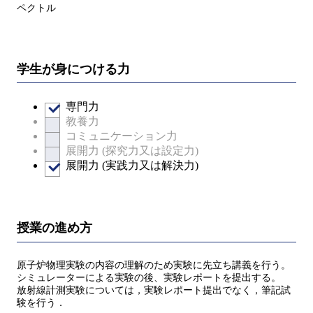
ペクトル
学生が身につける力
専門力
教養力
コミュニケーション力
展開力 (探究力又は設定力)
展開力 (実践力又は解決力)
授業の進め方
原子炉物理実験の内容の理解のため実験に先立ち講義を行う。
シミュレーターによる実験の後、実験レポートを提出する。
放射線計測実験については，実験レポート提出でなく，筆記試
験を行う．