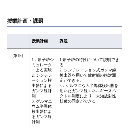
授業計画・課題
授業計画
課題
第1回
1．原子炉シ
1.原子炉の特性について説明でき
ミュレータ
る
ーよる実験
2. シンチレーション式ガンマ線
2. シンチレ
検出器を用いて放射能の絶対測
ーション検
定ができる。
出器による
3．ゲルマニウム半導体検出器を
ガンマ線計
用いたガンマ線エネルギースペ
測
クトル測定により，未知放射性
3. ゲルマニ
核種の同定ができる．
ウム半導体
検出器によ
るガンマ線
計測