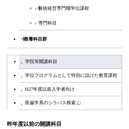
開閉
技術経営専門職学位課程
イノベーション科学コース
専門科目
技術経営専門職学位課程
開閉
教養科目群
文系教養科目
大学院課程を切り替える
学院等開講科目
英語科目
学位プログラムとして特別に設けた教育課程
第二外国語科目
H27年度以前入学者向け
日本語・日本文化科目
医歯学系のシラバス検索
教職科目
昨年度以前の開講科目
キャリア科目