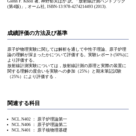
Glenn F. Knoll 著, 神野郁夫ほか 訳, 「放射線計測ハンドブック
(第4版)」, オーム社, ISBN-13:978-4274214493 (2013).
成績評価の方法及び基準
原子炉物理実験に関しては解析を通して中性子理論、原子炉理
論の理解が深まったかについて評価する。実験レポート(50%)に
より評価する。
放射線計測実験については，放射線計測の原理と実際の装置に
関する理解の度合いを実験への参加（25%）と期末筆記試験
（25%）により評価する．
関連する科目
NCL.N402 ： 原子炉理論第一
NCL.N406 ： 原子炉理論第二
NCL.N401 ： 原子核物理基礎