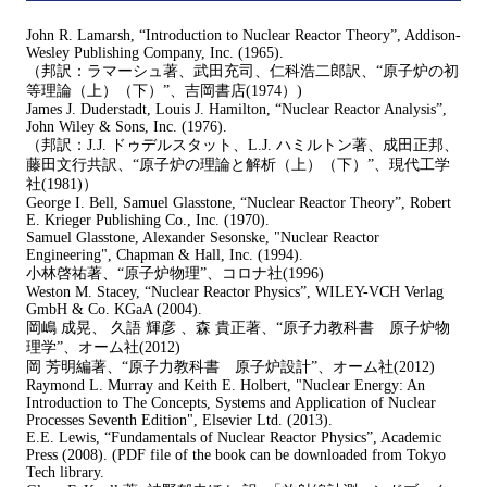
John R. Lamarsh, “Introduction to Nuclear Reactor Theory”, Addison-
Wesley Publishing Company, Inc. (1965).
（邦訳：ラマーシュ著、武田充司、仁科浩二郎訳、“原子炉の初
等理論（上）（下）”、吉岡書店(1974）)
James J. Duderstadt, Louis J. Hamilton, “Nuclear Reactor Analysis”,
John Wiley & Sons, Inc. (1976).
（邦訳：J.J. ドゥデルスタット、L.J. ハミルトン著、成田正邦、
藤田文行共訳、“原子炉の理論と解析（上）（下）”、現代工学
社(1981)）
George I. Bell, Samuel Glasstone, “Nuclear Reactor Theory”, Robert
E. Krieger Publishing Co., Inc. (1970).
Samuel Glasstone, Alexander Sesonske, "Nuclear Reactor
Engineering", Chapman & Hall, Inc. (1994).
小林啓祐著、“原子炉物理”、コロナ社(1996)
Weston M. Stacey, “Nuclear Reactor Physics”, WILEY-VCH Verlag
GmbH & Co. KGaA (2004).
岡嶋 成晃、 久語 輝彦 、森 貴正著、“原子力教科書 原子炉物
理学”、オーム社(2012)
岡 芳明編著、“原子力教科書 原子炉設計”、オーム社(2012)
Raymond L. Murray and Keith E. Holbert, "Nuclear Energy: An
Introduction to The Concepts, Systems and Application of Nuclear
Processes Seventh Edition", Elsevier Ltd. (2013).
E.E. Lewis, “Fundamentals of Nuclear Reactor Physics”, Academic
Press (2008). (PDF file of the book can be downloaded from Tokyo
Tech library.