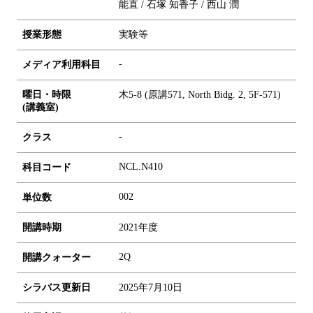
能直 / 石塚 知香子 / 西山 潤
授業形態
実験等
-
メディア利用科目
曜日・時限
木5-8 (原講571, North Bidg. 2, 5F-571)
(講義室)
-
クラス
NCL.N410
科目コード
0
0
2
単位数
開講時期
2021年度
2Q
開講クォーター
シラバス更新日
2025年7月10日