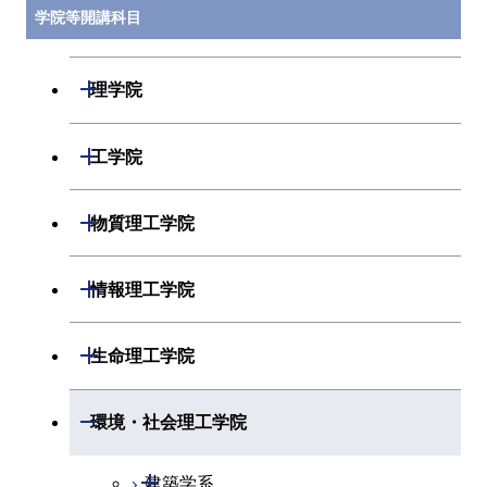
学院等開講科目
開閉
理学院
開閉
数学系
開閉
工学院
開閉
物理学系
数学コース
開閉
機械系
開閉
物質理工学院
開閉
化学系
物理学コース
開閉
システム制御系
機械コース
開閉
材料系
開閉
情報理工学院
開閉
地球惑星科学系
化学コース
開閉
電気電子系
エネルギーコース
システム制御コース
開閉
応用化学系
材料コース
開閉
数理・計算科学系
開閉
生命理工学院
専門科目
エネルギーコース
地球惑星科学コース
開閉
情報通信系
エンジニアリングデザイン
エンジニアリングデザイン
電気電子コース
専門科目
エネルギーコース
応用化学コース
開閉
情報工学系
数理・計算科学コース
コース
コース
開閉
生命理工学系
開閉
環境・社会理工学院
開閉
経営工学系
エネルギーコース
情報通信コース
ライフエンジニアリングコ
エネルギーコース
専門科目
知能情報コース
情報工学コース
ライフエンジニアリングコ
専門科目
生命理工学コース
ース
開閉
建築学系