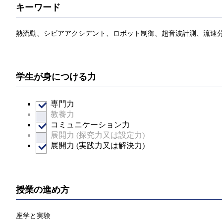
キーワード
熱流動、シビアアクシデント、ロボット制御、超⾳波計測、流速
学生が身につける力
専門力
教養力
コミュニケーション力
展開力 (探究力又は設定力)
展開力 (実践力又は解決力)
授業の進め方
座学と実験