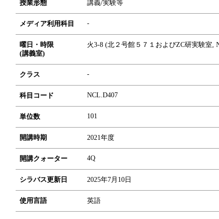
授業形態
講義/実験等
-
メディア利用科目
曜日・時限
火3-8 (北２号館５７１およびZC研実験室, North 
(講義室)
-
クラス
NCL.D407
科目コード
1
0
1
単位数
開講時期
2021年度
4Q
開講クォーター
シラバス更新日
2025年7月10日
使用言語
英語