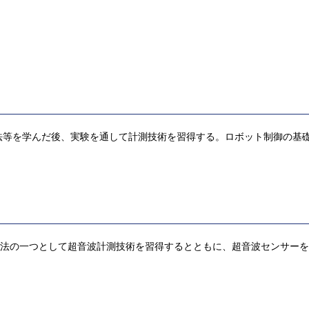
法等を学んだ後、実験を通して計測技術を習得する。ロボット制御の基
。
⽅法の⼀つとして超⾳波計測技術を習得するとともに、超⾳波センサー