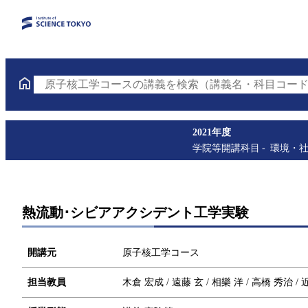
原子核工学コースの講義を検索（講義名・科目コード
2021年度
学院等開講科目
環境・
熱流動･シビアアクシデント工学実験
開講元
原子核工学コース
担当教員
木倉 宏成 / 遠藤 玄 / 相樂 洋 / 高橋 秀治 /