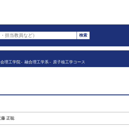
検索
・担当教員など）
社会理工学院
融合理工学系
原子核工学コース
 近藤 正聡