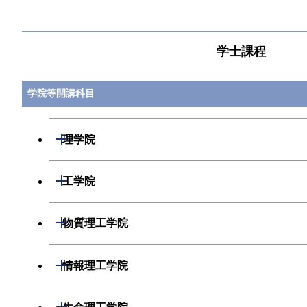
学士課程
学院等開講科目
開閉
理学院
開閉
数学系
開閉
工学院
開閉
物理学系
数学コース
開閉
機械系
開閉
物質理工学院
開閉
化学系
物理学コース
開閉
システム制御系
機械コース
開閉
材料系
開閉
情報理工学院
開閉
地球惑星科学系
化学コース
開閉
電気電子系
エネルギーコース
システム制御コース
開閉
応用化学系
材料コース
開閉
数理・計算科学系
開閉