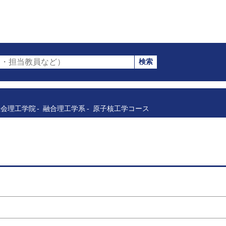
検索
・担当教員など）
社会理工学院
融合理工学系
原子核工学コース