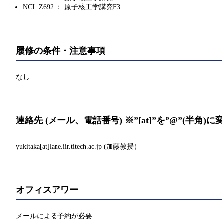
NCL.Z692 ： 原子核工学講究F3
履修の条件・注意事項
なし
連絡先 (メール、電話番号) ※”[at]”を”@”(半角
yukitaka[at]lane.iir.titech.ac.jp (加藤教授）
オフィスアワー
メールによる予約が必要