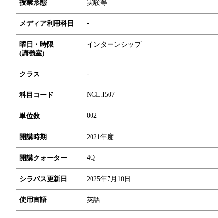
授業形態
実験等
-
メディア利用科目
曜日・時限
インターンシップ
(講義室)
-
クラス
NCL.I507
科目コード
0
0
2
単位数
開講時期
2021年度
4Q
開講クォーター
シラバス更新日
2025年7月10日
使用言語
英語