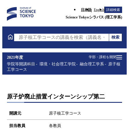
日本語
English
詳細検索
Science Tokyoシラバス (理工学系)
検索
原子核工学コースの講義を検索（講義名・科目コード
学部・課程を開閉
2021年度
学院等開講科目
環境・社会理工学院
融合理工学系
原子核
工学コース
原子炉廃止措置インターンシップ第二
開講元
原子核工学コース
担当教員
各教員