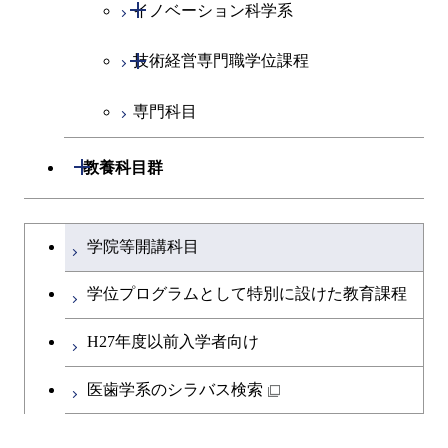
開閉
イノベーション科学系
社会・人間科学コース
開閉
技術経営専門職学位課程
イノベーション科学コース
専門科目
技術経営専門職学位課程
開閉
教養科目群
文系教養科目
大学院課程を切り替える
学院等開講科目
英語科目
学位プログラムとして特別に設けた教育課程
第二外国語科目
H27年度以前入学者向け
日本語・日本文化科目
医歯学系のシラバス検索
教職科目