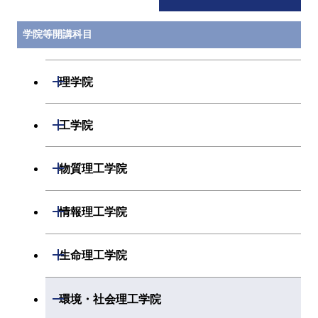
学院等開講科目
開閉
理学院
開閉
数学系
開閉
工学院
開閉
物理学系
数学コース
開閉
機械系
開閉
物質理工学院
開閉
化学系
物理学コース
開閉
システム制御系
機械コース
開閉
材料系
開閉
情報理工学院
開閉
地球惑星科学系
化学コース
開閉
電気電子系
エネルギーコース
システム制御コース
開閉
応用化学系
材料コース
開閉
数理・計算科学系
開閉
生命理工学院
専門科目
エネルギーコース
地球惑星科学コース
開閉
情報通信系
エンジニアリングデザイン
エンジニアリングデザイン
電気電子コース
専門科目
エネルギーコース
応用化学コース
開閉
情報工学系
数理・計算科学コース
コース
コース
開閉
生命理工学系
開閉
環境・社会理工学院
開閉
経営工学系
エネルギーコース
情報通信コース
ライフエンジニアリングコ
エネルギーコース