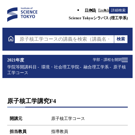
日本語
English
詳細検索
Science Tokyoシラバス (理工学系)
検索
原子核工学コースの講義を検索（講義名・科目コード
学部・課程を開閉
2021年度
学院等開講科目
環境・社会理工学院
融合理工学系
原子核
工学コース
原子核工学講究F4
開講元
原子核工学コース
担当教員
指導教員