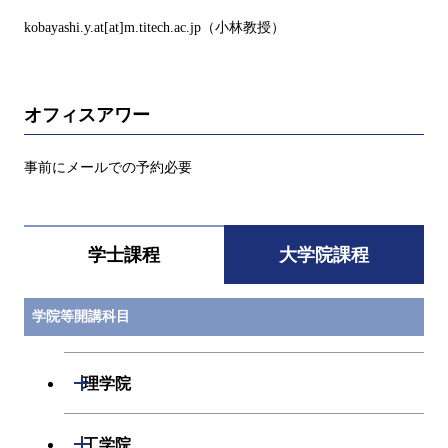
kobayashi.y.at[at]m.titech.ac.jp（小林教授）
オフィスアワー
事前にメールでの予約必要
学士課程
大学院課程
学院等開講科目
開閉
理学院
開閉
数学系
開閉
工学院