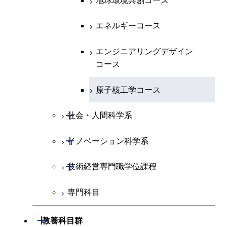
エンジニアリングデザイン
地球環境共創コース
都市・環境学コース
コース
エネルギーコース
都市・環境学コース
エンジニアリングデザイン
コース
原子核工学コース
開閉
社会・人間科学系
開閉
イノベーション科学系
社会・人間科学コース
開閉
技術経営専門職学位課程
イノベーション科学コース
専門科目
技術経営専門職学位課程
開閉
教養科目群