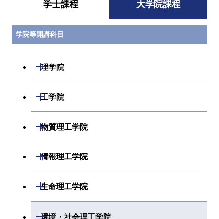
学士課程
大学院課程
学院等開講科目
開閉
理学院
開閉
数学系
開閉
工学院
開閉
物理学系
数学コース
開閉
機械系
開閉
物質理工学院
開閉
化学系
物理学コース
開閉
システム制御系
機械コース
開閉
材料系
開閉
情報理工学院
開閉
地球惑星科学系
化学コース
開閉
電気電子系
エネルギーコース
システム制御コース
開閉
応用化学系
材料コース
開閉
数理・計算科学系
開閉
生命理工学院
専門科目
エネルギーコース
地球惑星科学コース
開閉
情報通信系
エンジニアリングデザイン
エンジニアリングデザイン
電気電子コース
専門科目
エネルギーコース
応用化学コース
開閉
情報工学系
数理・計算科学コース
コース
コース
開閉
生命理工学系
開閉
環境・社会理工学院