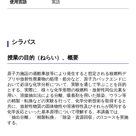
使用言語
英語
シラバス
授業の目的（ねらい）、概要
原子力施設の過酷事故等により発生すると想定される核燃料デ
ブリや放射性廃棄物の処理・処分など、原子力バックエンドに
おいて必須な化学分析について、実験を通して学ぶことを目的
とする。実際に、様々な化学形態の核燃料・放射性同位元素を
用い、溶媒抽出法による分離、吸着剤を用いた除染、ウラン等
の精製・転換などの実験を行って、化学分析技術を取得すると
共に、放射性物質の固体物性や溶液特性及びそれらが関与する
化学反応といった基本原理について理解する。本講義では、
「抽出分離」「精製転換」「除染・資源回収」の3コースを実施
する。