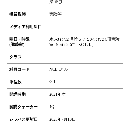
瀬 正彦
授業形態
実験等
-
メディア利用科目
曜日・時限
木5-8 (北２号館５７１およびZC研実験
(講義室)
室, North 2-571, ZC Lab.)
-
クラス
NCL.D406
科目コード
0
0
1
単位数
開講時期
2021年度
4Q
開講クォーター
シラバス更新日
2025年7月10日