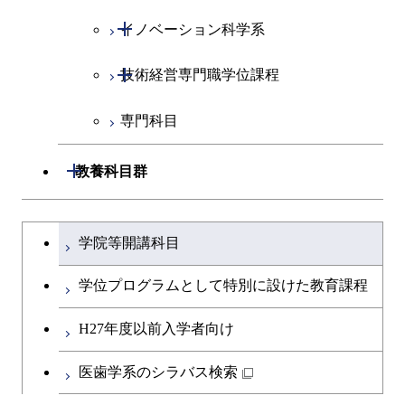
開閉
イノベーション科学系
社会・人間科学コース
開閉
技術経営専門職学位課程
イノベーション科学コース
専門科目
技術経営専門職学位課程
開閉
教養科目群
文系教養科目
大学院課程を切り替える
学院等開講科目
英語科目
学位プログラムとして特別に設けた教育課程
第二外国語科目
H27年度以前入学者向け
日本語・日本文化科目
医歯学系のシラバス検索
教職科目