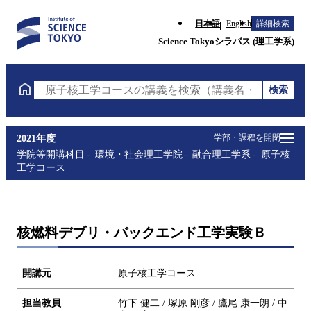
日本語
English
詳細検索
Science Tokyoシラバス (理工学系)
検索
原子核工学コースの講義を検索（講義名・科目コード
学部・課程を開閉
2021年度
学院等開講科目
環境・社会理工学院
融合理工学系
原子核
工学コース
核燃料デブリ・バックエンド工学実験Ｂ
開講元
原子核工学コース
担当教員
竹下 健二 / 塚原 剛彦 / 鷹尾 康一朗 / 中