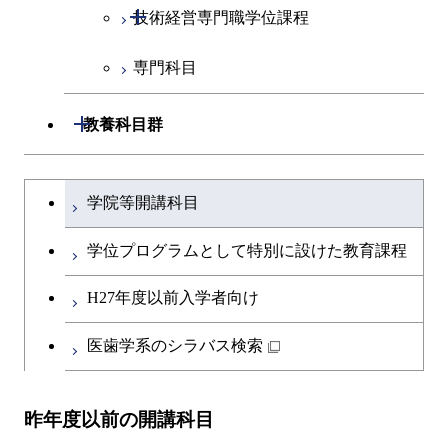
開閉
技術経営専門職学位課程
イノベーション科学コース
専門科目
技術経営専門職学位課程
開閉
教養科目群
文系教養科目
大学院課程を切り替える
学院等開講科目
英語科目
学位プログラムとして特別に設けた教育課程
第二外国語科目
H27年度以前入学者向け
日本語・日本文化科目
医歯学系のシラバス検索
教職科目
昨年度以前の開講科目
キャリア科目