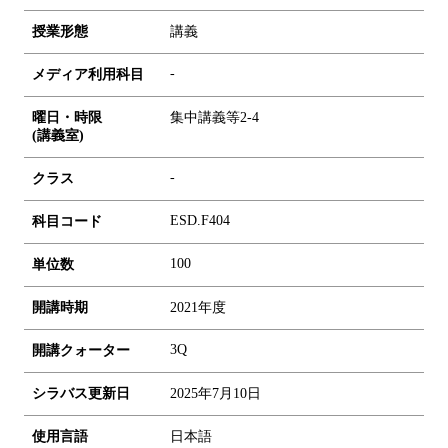
授業形態
講義
-
メディア利用科目
曜日・時限
集中講義等2-4
(講義室)
-
クラス
ESD.F404
科目コード
1
0
0
単位数
開講時期
2021年度
3Q
開講クォーター
シラバス更新日
2025年7月10日
使用言語
日本語