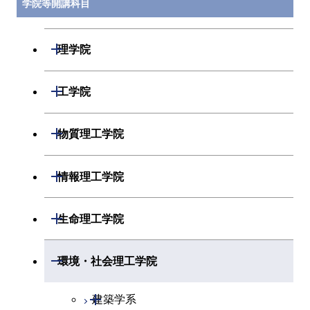
学院等開講科目
開閉
理学院
開閉
数学系
開閉
工学院
開閉
物理学系
数学コース
開閉
機械系
開閉
物質理工学院
開閉
化学系
物理学コース
開閉
システム制御系
機械コース
開閉
材料系
開閉
情報理工学院
開閉
地球惑星科学系
化学コース
開閉
電気電子系
エネルギーコース
システム制御コース
開閉
応用化学系
材料コース
開閉
数理・計算科学系
開閉
生命理工学院
専門科目
エネルギーコース
地球惑星科学コース
開閉
情報通信系
エンジニアリングデザイン
エンジニアリングデザイン
電気電子コース
専門科目
エネルギーコース
応用化学コース
開閉
情報工学系
数理・計算科学コース
コース
コース
開閉
生命理工学系
開閉
環境・社会理工学院
開閉
経営工学系
エネルギーコース
情報通信コース
ライフエンジニアリングコ
エネルギーコース
専門科目
知能情報コース
情報工学コース
ライフエンジニアリングコ
専門科目
生命理工学コース
ース
開閉
建築学系
ース
専門科目
ライフエンジニアリングコ
エンジニアリングデザイン
経営工学コース