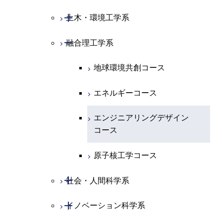
ライフエンジニアリングコ
研究関連科目
ライフエンジニアリングコ
ース
コース
ライフエンジニアリングコ
原子核工学コース
ース
開閉
土木・環境工学系
建築学コース
ース
原子核工学コース
エンジニアリングデザイン
ース
原子核工学コース
ライフエンジニアリングコ
コース
原子核工学コース
開閉
融合理工学系
エンジニアリングデザイン
土木工学コース
知能情報コース
ース
コース
エンジニアリングデザイン
地球環境共創コース
都市・環境学コース
コース
エネルギーコース
都市・環境学コース
エンジニアリングデザイン
コース
原子核工学コース
開閉
社会・人間科学系
開閉
イノベーション科学系
社会・人間科学コース