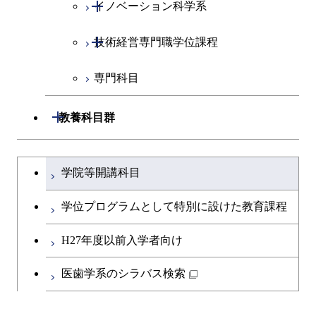
開閉
イノベーション科学系
エネルギーコース
社会・人間科学コース
開閉
技術経営専門職学位課程
エンジニアリングデザイン
イノベーション科学コース
コース
専門科目
技術経営専門職学位課程
原子核工学コース
開閉
教養科目群
文系教養科目
大学院課程を切り替える
学院等開講科目
英語科目
学位プログラムとして特別に設けた教育課程
第二外国語科目
H27年度以前入学者向け
日本語・日本文化科目
医歯学系のシラバス検索
教職科目