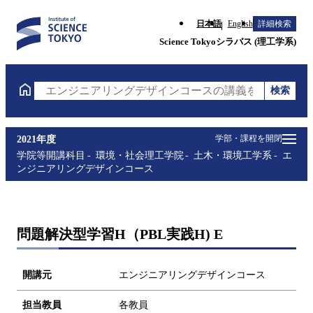
日本語
English
詳細検索
Science Tokyoシラバス (理工学系)
検索
エンジニアリングデザインコースの講義を検索（講義
学部・課程を開閉
2021年度
学院等開講科目
環境・社会理工学院
土木・環境工学系
エ
ンジニアリングデザインコース
問題解決型学習H（PBL実践H) E
開講元
エンジニアリングデザインコース
担当教員
各教員