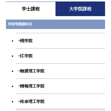
学士課程
大学院課程
学院等開講科目
開閉
理学院
開閉
数学系
開閉
工学院
開閉
物理学系
数学コース
開閉
機械系
開閉
物質理工学院
開閉
化学系
物理学コース
開閉
システム制御系
機械コース
開閉
材料系
開閉
情報理工学院
開閉
地球惑星科学系
化学コース
開閉
電気電子系
エネルギーコース
システム制御コース
開閉
応用化学系
材料コース
開閉
数理・計算科学系
開閉
生命理工学院
専門科目
エネルギーコース
地球惑星科学コース
開閉
情報通信系
エンジニアリングデザイン
エンジニアリングデザイン
電気電子コース
専門科目
エネルギーコース
応用化学コース