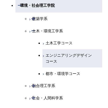
開閉
情報工学系
数理・計算科学コース
コース
コース
開閉
生命理工学系
開閉
環境・社会理工学院
開閉
経営工学系
エネルギーコース
情報通信コース
ライフエンジニアリングコ
エネルギーコース
専門科目
知能情報コース
情報工学コース
ライフエンジニアリングコ
専門科目
生命理工学コース
ース
開閉
建築学系
ース
専門科目
ライフエンジニアリングコ
エンジニアリングデザイン
経営工学コース
ライフエンジニアリングコ
研究関連科目
ライフエンジニアリングコ
ース
コース
ライフエンジニアリングコ
原子核工学コース
ース
開閉
土木・環境工学系
建築学コース
ース
原子核工学コース
エンジニアリングデザイン
ース
原子核工学コース
ライフエンジニアリングコ
コース
原子核工学コース
エンジニアリングデザイン
土木工学コース
知能情報コース
ース
コース
エンジニアリングデザイン
都市・環境学コース
コース
都市・環境学コース
開閉
融合理工学系
開閉
社会・人間科学系
地球環境共創コース