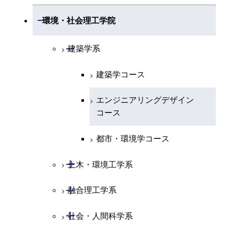
情報通信系
エンジニアリングデザイン
エンジニアリングデザイン
電気電子コース
専門科目
エネルギーコース
応用化学コース
開閉
情報工学系
数理・計算科学コース
コース
コース
開閉
生命理工学系
開閉
環境・社会理工学院
開閉
経営工学系
エネルギーコース
情報通信コース
ライフエンジニアリングコ
エネルギーコース
専門科目
知能情報コース
情報工学コース
ライフエンジニアリングコ
専門科目
生命理工学コース
ース
開閉
建築学系
ース
専門科目
ライフエンジニアリングコ
エンジニアリングデザイン
経営工学コース
ライフエンジニアリングコ
研究関連科目
ライフエンジニアリングコ
ース
コース
ライフエンジニアリングコ
原子核工学コース
ース
建築学コース
ース
原子核工学コース
エンジニアリングデザイン
ース
原子核工学コース
ライフエンジニアリングコ
コース
原子核工学コース
エンジニアリングデザイン
知能情報コース
ース
コース
都市・環境学コース
開閉
土木・環境工学系
開閉
融合理工学系
土木工学コース
開閉
社会・人間科学系
エンジニアリングデザイン
地球環境共創コース