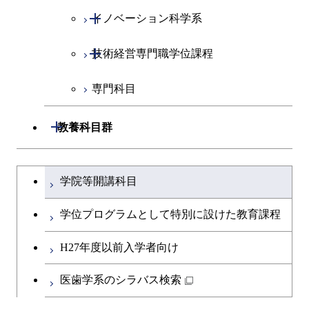
コース
開閉
イノベーション科学系
エネルギーコース
社会・人間科学コース
都市・環境学コース
開閉
技術経営専門職学位課程
エンジニアリングデザイン
イノベーション科学コース
コース
専門科目
技術経営専門職学位課程
原子核工学コース
開閉
教養科目群
文系教養科目
大学院課程を切り替える
学院等開講科目
英語科目
学位プログラムとして特別に設けた教育課程
第二外国語科目
H27年度以前入学者向け
日本語・日本文化科目
医歯学系のシラバス検索
教職科目