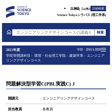
日本語
English
詳細検索
Science Tokyoシラバス (理工学系)
検索
エンジニアリングデザインコースの講義を検索（講義
学部・課程を開閉
2021年度
学院等開講科目
環境・社会理工学院
建築学系
エンジニア
リングデザインコース
問題解決型学習C(PBL実践C) J
開講元
エンジニアリングデザインコース
担当教員
各教員