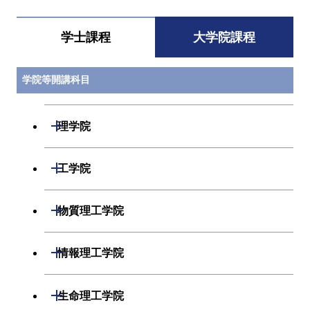
学士課程
大学院課程
学院等開講科目
開閉
理学院
開閉
数学系
開閉
工学院
開閉
物理学系
数学コース
開閉
機械系
開閉
物質理工学院
開閉
化学系
物理学コース
開閉
システム制御系
機械コース
開閉
材料系
開閉
情報理工学院
開閉
地球惑星科学系
化学コース
開閉
電気電子系
エネルギーコース
システム制御コース
開閉
応用化学系
材料コース
開閉
数理・計算科学系
開閉
生命理工学院
専門科目
エネルギーコース
地球惑星科学コース
開閉