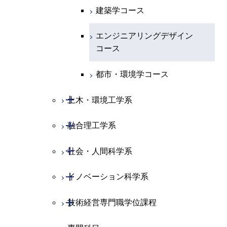
ース
コース
ライフエンジニアリングコ
原子核工学コース
ース
建築学コース
ース
原子核工学コース
エンジニアリングデザイン
ース
原子核工学コース
ライフエンジニアリングコ
コース
原子核工学コース
エンジニアリングデザイン
知能情報コース
ース
コース
都市・環境学コース
開閉
土木・環境工学系
開閉
融合理工学系
土木工学コース
開閉
社会・人間科学系
エンジニアリングデザイン
地球環境共創コース
コース
開閉
イノベーション科学系
エネルギーコース
社会・人間科学コース
都市・環境学コース
開閉
技術経営専門職学位課程
エンジニアリングデザイン
イノベーション科学コース
コース