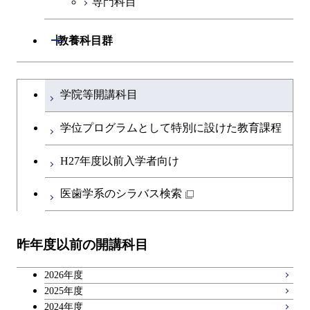
専門科目
技術経営専門職学位課程
原子核工学コース
開閉
教養科目群
文系教養科目
大学院課程を切り替える
学院等開講科目
英語科目
学位プログラムとして特別に設けた教育課程
第二外国語科目
H27年度以前入学者向け
日本語・日本文化科目
医歯学系のシラバス検索
教職科目
昨年度以前の開講科目
キャリア科目
2026年度
広域教養科目
2025年度
2024年度