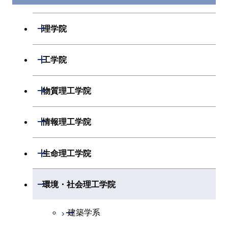
開閉
理学院
開閉
数学系
開閉
工学院
開閉
物理学系
数学コース
開閉
機械系
開閉
物質理工学院
開閉
化学系
物理学コース
開閉
システム制御系
機械コース
開閉
材料系
開閉
情報理工学院
開閉
地球惑星科学系
化学コース
開閉
電気電子系
エネルギーコース
システム制御コース
開閉
応用化学系
材料コース
開閉
数理・計算科学系
開閉
生命理工学院
専門科目
エネルギーコース
地球惑星科学コース
開閉
情報通信系
エンジニアリングデザイン
エンジニアリングデザイン
電気電子コース
専門科目
エネルギーコース
応用化学コース
開閉
情報工学系
数理・計算科学コース
コース
コース
開閉
生命理工学系
開閉
環境・社会理工学院
開閉
経営工学系
エネルギーコース
情報通信コース
ライフエンジニアリングコ
エネルギーコース
専門科目
知能情報コース
情報工学コース
ライフエンジニアリングコ
専門科目
生命理工学コース
ース
開閉
建築学系
ース
専門科目
ライフエンジニアリングコ
エンジニアリングデザイン
経営工学コース
ライフエンジニアリングコ
研究関連科目
ライフエンジニアリングコ