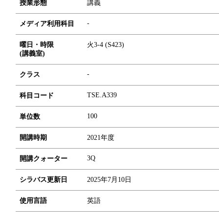
授業形態
講義
-
メディア利用科目
曜日・時限
火3-4 (S423)
(講義室)
-
クラス
TSE.A339
科目コード
1
0
0
単位数
開講時期
2021年度
3Q
開講クォーター
シラバス更新日
2025年7月10日
使用言語
英語