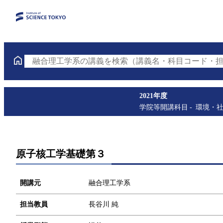
融合理工学系の講義を検索（講義名・科目コード・担
2021年度
学院等開講科目
環境・
原子核工学基礎第３
開講元
融合理工学系
担当教員
長谷川 純