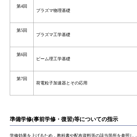
第4回
プラズマ物理基礎
第5回
プラズマ工学基礎
第6回
ビーム理工学基礎
第7回
荷電粒子加速器とその応用
準備学修(事前学修・復習)等についての指示
学修効果を上げるため，教科書や配布資料等の該当箇所を参照し，