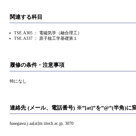
関連する科目
TSE.A305 ： 電磁気学（融合理工）
TSE.A337 ： 原子核工学基礎第１
履修の条件・注意事項
特になし
連絡先 (メール、電話番号) ※”[at]”を”@”(半角
hasegawa.j.aa[at]m.titech.ac.jp, 3070