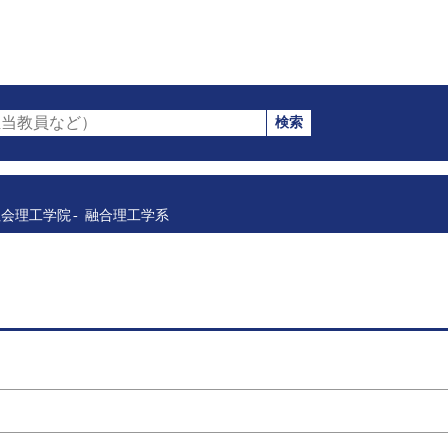
検索
当教員など）
社会理工学院
融合理工学系