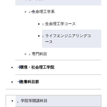
専門科目
エネルギーコース
地球惑星科学コース
開閉
情報通信系
エンジニアリングデザイン
エンジニアリングデザイン
電気電子コース
専門科目
エネルギーコース
応用化学コース
開閉
情報工学系
数理・計算科学コース
コース
コース
開閉
生命理工学系
開閉
経営工学系
エネルギーコース
情報通信コース
ライフエンジニアリングコ
エネルギーコース
専門科目
知能情報コース
情報工学コース
ライフエンジニアリングコ
生命理工学コース
ース
ース
専門科目
ライフエンジニアリングコ
エンジニアリングデザイン
経営工学コース
ライフエンジニアリングコ
研究関連科目
ライフエンジニアリングコ
ース
コース
ライフエンジニアリングコ
原子核工学コース
ース
ース
原子核工学コース
エンジニアリングデザイン
ース
原子核工学コース
ライフエンジニアリングコ
コース
原子核工学コース
知能情報コース
ース
専門科目
開閉
環境・社会理工学院
開閉
建築学系
開閉
教養科目群
開閉
土木・環境工学系
建築学コース
文系教養科目
大学院課程を切り替える
学院等開講科目
開閉
融合理工学系
エンジニアリングデザイン
土木工学コース