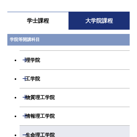
学士課程
大学院課程
学院等開講科目
開閉
理学院
開閉
数学系
開閉
工学院
開閉
物理学系
数学コース
開閉
機械系
開閉
物質理工学院
開閉
化学系
物理学コース
開閉
システム制御系
機械コース
開閉
材料系
開閉
情報理工学院
開閉
地球惑星科学系
化学コース
開閉
電気電子系
エネルギーコース
システム制御コース
開閉
応用化学系
材料コース
開閉
数理・計算科学系
開閉
生命理工学院