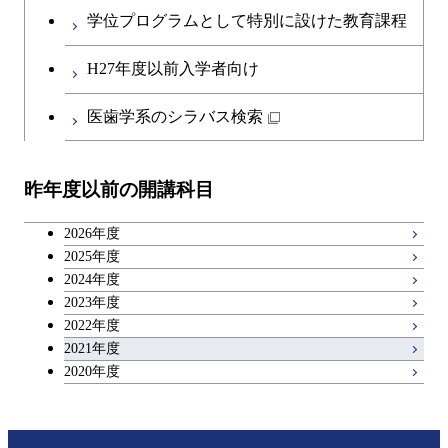
英語科目
コース
学位プログラムとして特別に設けた教育課程
開閉
社会・人間科学系
エンジニアリングデザイン
地球環境共創コース
第二外国語科目
都市・環境学コース
コース
H27年度以前入学者向け
開閉
イノベーション科学系
エネルギーコース
社会・人間科学コース
日本語・日本文化科目
医歯学系のシラバス検索
都市・環境学コース
開閉
技術経営専門職学位課程
エンジニアリングデザイン
イノベーション科学コース
教職科目
コース
昨年度以前の開講科目
専門科目
技術経営専門職学位課程
キャリア科目
原子核工学コース
2026年度
広域教養科目
2025年度
2024年度
2023年度
2022年度
2021年度
2020年度